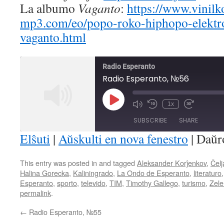
La albumo
Vaganto
:
https://www.vinil
mp3.com/eo/popo-roko-hiphopo-elektro
vaganto.html
Radio Esperanto
Radio Esperanto, №56
Play
1x
Mute/Unmute
Rewind
Fast
Episode
Episode
10
Forward
SUBSCRIBE
SHARE
Seconds
30
seconds
Elŝuti
|
Aŭskulti en nova fenestro
|
Daŭr
SHARE
This entry was posted in and tagged
Aleksander Korĵenkov
,
Ĉelj
RSS FEED
Halina Gorecka
,
Kaliningrado
,
La Ondo de Esperanto
,
literaturo
LINK
Esperanto
,
sporto
,
televido
,
TIM
,
Timothy Gallego
,
turismo
,
Zel
permalink
.
EMBED
←
Radio Esperanto, №55