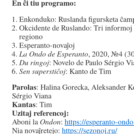
En ĉi tiu programo:
Enkonduko: Ruslanda figursketa ĉam
Okcidente de Ruslando: Tri informoj 
regiono
Esperanto-novaĵoj
La Ondo de Esperanto
, 2020, №4 (3
Du ringoj
: Novelo de Paulo Sérgio Vi
Sen superstiĉoj
: Kanto de Tim
Parolas
: Halina Gorecka, Aleksander K
Sérgio Viana
Kantas
: Tim
Uzitaj referencoj:
Aboni la
Ondon
:
https://esperanto-ond
Nia novaĵretejo:
https://sezonoj.ru/