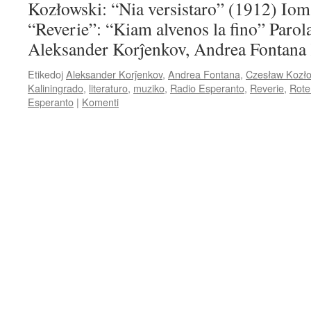
Kozłowski: “Nia versistaro” (1912) Iom 
“Reverie”: “Kiam alvenos la fino” Parol
Aleksander Korĵenkov, Andrea Fontana 
Etikedoj
Aleksander Korĵenkov
,
Andrea Fontana
,
Czesław Kozło
Kaliningrado
,
literaturo
,
muziko
,
Radio Esperanto
,
Reverie
,
Rot
Esperanto
|
Komenti