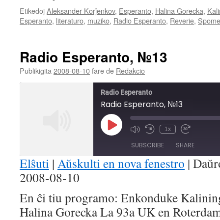
Etikedoj
Aleksander Korĵenkov
,
Esperanto
,
Halina Gorecka
,
Kal
Esperanto
,
literaturo
,
muziko
,
Radio Esperanto
,
Reverie
,
Spome
Radio Esperanto, №13
Publikigita
2008-08-10
fare de
Redakcio
Radio Esperanto
Radio Esperanto, №13
Play
1x
Mute/Unmute
Rewind
Fast
Episode
Episode
10
Forward
SUBSCRIBE
SHARE
Seconds
30
seconds
Elŝuti
|
Aŭskulti en nova fenestro
|
Daŭr
2008-08-10
SHARE
RSS FEED
En ĉi tiu programo: Enkonduke Kalining
LINK
Halina Gorecka La 93a UK en Roterdam
EMBED