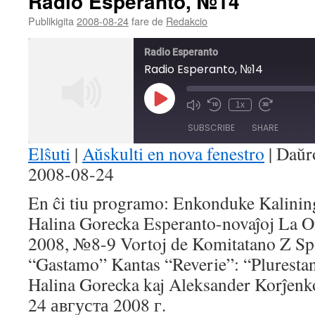
Radio Esperanto, №14
Publikigita
2008-08-24
fare de
Redakcio
Radio Esperanto
Radio Esperanto, №14
Play
1x
Mute/Unmute
Rewind
Fast
Episode
Episode
10
Forward
SUBSCRIBE
SHARE
Seconds
30
seconds
Elŝuti
|
Aŭskulti en nova fenestro
|
Daŭr
2008-08-24
SHARE
RSS FEED
En ĉi tiu programo: Enkonduke Kalining
LINK
Halina Gorecka Esperanto-novaĵoj La O
EMBED
2008, №8-9 Vortoj de Komitatano Z S
“Gastamo” Kantas “Reverie”: “Plurestan
Halina Gorecka kaj Aleksander Korĵenk
24 августа 2008 г.