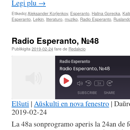
Legi plu
→
Etikedoj
Aleksander Korĵenkov
,
Esperanto
,
Halina Gorecka
,
Kal
Esperanto
,
Lejkin
,
literaturo
,
muziko
,
Radio Esperanto
,
Rusland
Radio Esperanto, №48
Publikigita
2019-02-24
fare de
Redakcio
Radio Esperanto
Radio Esperanto, №48
Play
1x
Mute/Unmute
Rewind
Fast
Episode
Episode
10
Forward
SUBSCRIBE
SHARE
Seconds
30
seconds
Elŝuti
|
Aŭskulti en nova fenestro
|
Daŭr
2019-02-24
SHARE
RSS FEED
La 48a sonprogramo aperis la 24an de f
LINK