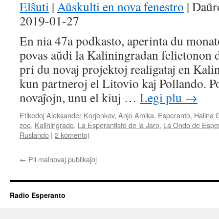
Elŝuti
|
Aŭskulti en nova fenestro
|
Daŭr
2019-01-27
SHARE
RSS FEED
En nia 47a podkasto, aperinta du monato
LINK
povas aŭdi la Kaliningradan felietonon 
EMBED
pri du novaj projektoj realigataj en Kal
kun partneroj el Litovio kaj Pollando. 
novaĵojn, unu el kiuj …
Legi plu
→
Etikedoj
Aleksander Korĵenkov
,
Anjo Amika
,
Esperanto
,
Halina 
zoo
,
Kaliningrado
,
La Esperantisto de la Jaro
,
La Ondo de Espe
Ruslando
|
2 komentoj
←
Pli malnovaj publikaĵoj
Radio Esperanto