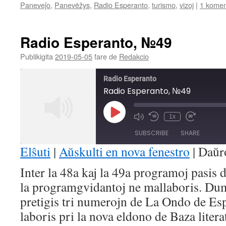
Paneveĵo
,
Panevėžys
,
Radio Esperanto
,
turismo
,
vizoj
|
1 kome
Radio Esperanto, №49
Publikigita
2019-05-05
fare de
Redakcio
Radio Esperanto
Radio Esperanto, №49
Play
1x
Mute/Unmute
Rewind
Fast
Episode
Episode
10
Forward
SUBSCRIBE
SHARE
Seconds
30
seconds
Elŝuti
|
Aŭskulti en nova fenestro
|
Daŭr
SHARE
Inter la 48a kaj la 49a programoj pasis
RSS FEED
la programgvidantoj ne mallaboris. Dum
LINK
pretigis tri numerojn de La Ondo de Es
EMBED
laboris pri la nova eldono de Baza liter