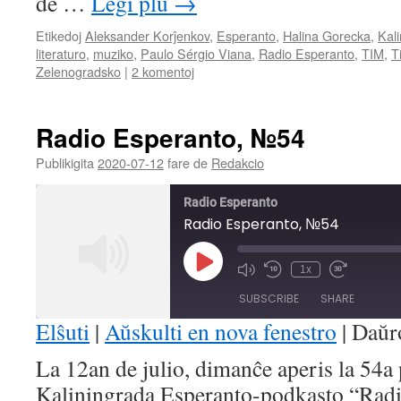
de …
Legi plu
→
Etikedoj
Aleksander Korĵenkov
,
Esperanto
,
Halina Gorecka
,
Kal
literaturo
,
muziko
,
Paulo Sérgio Viana
,
Radio Esperanto
,
TIM
,
T
Zelenogradsko
|
2 komentoj
Radio Esperanto, №54
Publikigita
2020-07-12
fare de
Redakcio
Radio Esperanto
Radio Esperanto, №54
Play
1x
Mute/Unmute
Rewind
Fast
Episode
Episode
10
Forward
SUBSCRIBE
SHARE
Seconds
30
seconds
Elŝuti
|
Aŭskulti en nova fenestro
|
Daŭr
SHARE
La 12an de julio, dimanĉe aperis la 54a
RSS FEED
Kaliningrada Esperanto-podkasto “Radi
LINK