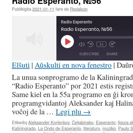
Radio Esperanto, №56
Publikigita
2021-01-11
fare de
Redakcio
Radio Esperanto
Radio Esperanto, №56
Play
1x
Mute/Unmute
Rewind
Fast
Episode
Episode
10
Forward
SUBSCRIBE
SHARE
Seconds
30
seconds
Elŝuti
|
Aŭskulti en nova fenestro
|
Daŭr
SHARE
La unua sonprogramo de la Kaliningra
RSS FEED
“Radio Esperanto” por 2021 estis registr
LINK
Same kiel en la 55a programo en ĝi krom
EMBED
programgvidantoj Aleksander kaj Halina 
voĉoj de la …
Legi plu
→
Etikedoj
Aleksander Korĵenkov
,
Ĉeljabinsko
,
Esperanto
,
figura 
Kaliningrado
,
La Ondo de Esperanto
,
literaturo
,
muziko
,
Paulo S