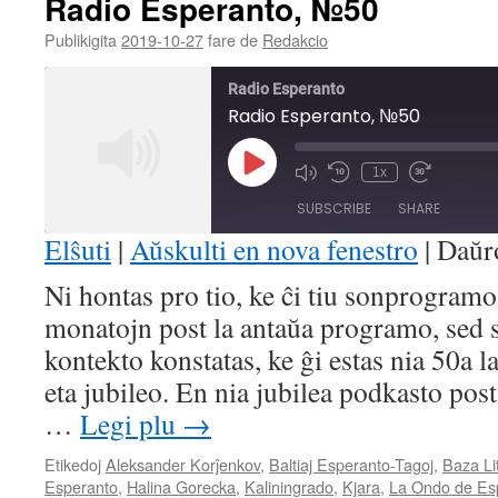
Radio Esperanto, №50
Publikigita
2019-10-27
fare de
Redakcio
Radio Esperanto
Radio Esperanto, №50
Play
1x
Mute/Unmute
Rewind
Fast
Episode
Episode
10
Forward
SUBSCRIBE
SHARE
Seconds
30
seconds
Elŝuti
|
Aŭskulti en nova fenestro
|
Daŭr
SHARE
Ni hontas pro tio, ke ĉi tiu sonprogramo
RSS FEED
monatojn post la antaŭa programo, sed
LINK
kontekto konstatas, ke ĝi estas nia 50a 
EMBED
eta jubileo. En nia jubilea podkasto pos
…
Legi plu
→
Etikedoj
Aleksander Korĵenkov
,
Baltiaj Esperanto-Tagoj
,
Baza Li
Esperanto
,
Halina Gorecka
,
Kaliningrado
,
Kjara
,
La Ondo de Es