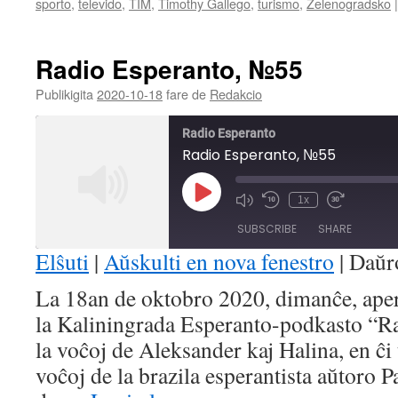
sporto
,
televido
,
TIM
,
Timothy Gallego
,
turismo
,
Zelenogradsko
|
Radio Esperanto, №55
Publikigita
2020-10-18
fare de
Redakcio
Radio Esperanto
Radio Esperanto, №55
Play
1x
Mute/Unmute
Rewind
Fast
Episode
Episode
10
Forward
SUBSCRIBE
SHARE
Seconds
30
seconds
Elŝuti
|
Aŭskulti en nova fenestro
|
Daŭr
SHARE
La 18an de oktobro 2020, dimanĉe, ape
RSS FEED
la Kaliningrada Esperanto-podkasto “R
LINK
la voĉoj de Aleksander kaj Halina, en ĉi
EMBED
voĉoj de la brazila esperantista aŭtoro 