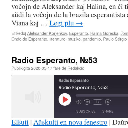
voĉojn de Aleksander kaj Halina, en ĉi 
EMBED
aŭdi la voĉojn de la brazila esperantista
Viana kaj …
Legi plu
→
Etikedoj
Aleksander Korĵenkov
,
Esperanto
,
Halina Gorecka
,
Ĵom
Ondo de Esperanto
,
literaturo
,
muziko
,
pandemio
,
Paulo Sérgio
Radio Esperanto, №53
Publikigita
2020-05-17
fare de
Redakcio
Radio Esperanto
Radio Esperanto, №53
Play
1x
Mute/Unmute
Rewind
Fast
Episode
Episode
10
Forward
SUBSCRIBE
SHARE
Seconds
30
seconds
Elŝuti
|
Aŭskulti en nova fenestro
|
Daŭr