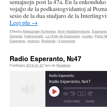
semajnojn post la 47a. En la enkonduko 
EMBED
vojaĝo de la podkastogvidantoj al Poznan
sesio de la dua studjaro de la Interlingv
Legi plu
→
Etikedoj
Aleksander Korĵenkov
,
Amir Hadžiahmetović
,
Esperant
Gorecka
,
Kaliningrado
,
La Ondo de Esperanto
,
muziko
,
Paŭlo M
Esperanto
,
recenzo
,
Ruslando
|
2 komentoj
Radio Esperanto, №47
Publikigita
2019-01-27
fare de
Redakcio
Radio Esperanto
Radio Esperanto, №47
Play
1x
Mute/Unmute
Rewind
Fast
Episode
Episode
10
Forward
SUBSCRIBE
SHARE
Seconds
30
seconds