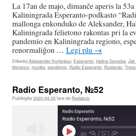
SHARE
La 17an de majo, dimanĉe aperis la 53a
RSS FEED
Kaliningrada Esperanto-podkasto “Radio
LINK
mallonga enkonduko de Aleksander, Hal
EMBED
Kaliningrada felietono rakontas pri la e
pandemio en Kaliningrada regiono, esp
renormaliĝon …
Legi plu
→
Etikedoj
Aleksander Korĵenkov
,
Esperanto
,
Halina Gorecka
,
Ĵak 
literaturo
,
muziko
,
pandemio
,
Radio Esperanto
,
Ruslando
,
Trevo
Radio Esperanto, №52
Publikigita
2020-04-05
fare de
Redakcio
Radio Esperanto
Radio Esperanto, №52
Play
1x