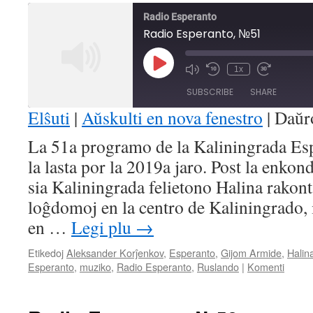
Radio Esperanto
Radio Esperanto, №51
Play
1x
Mute/Unmute
Rewind
Fast
Episode
Episode
10
Forward
SUBSCRIBE
SHARE
Seconds
30
seconds
Elŝuti
|
Aŭskulti en nova fenestro
|
Daŭr
SHARE
La 51a programo de la Kaliningrada Es
RSS FEED
la lasta por la 2019a jaro. Post la enko
LINK
sia Kaliningrada felietono Halina rakont
EMBED
loĝdomoj en la centro de Kaliningrado,
en …
Legi plu
→
Etikedoj
Aleksander Korĵenkov
,
Esperanto
,
Gijom Armide
,
Halin
Esperanto
,
muziko
,
Radio Esperanto
,
Ruslando
|
Komenti