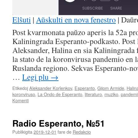
Mute/Unmute
Rewind
Fast
Episode
Episode
10
Forward
SUBSCRIBE
SHARE
Seconds
30
seconds
Elŝuti
|
Aŭskulti en nova fenestro
|
Daŭr
SHARE
Post kvarmonata paŭzo aperis la 52a pr
RSS FEED
Kaliningrada Esperanto-podkasto. Post
LINK
Aleksander, Halina en sia Kaliningrada f
EMBED
la stato de la koronvirusa pandemio en l
Ruslanda regiono. Sekvas Esperanto-nov
…
Legi plu
→
Etikedoj
Aleksander Korĵenkov
,
Esperanto
,
Gijom Armide
,
Halin
koronviruso
,
La Ondo de Esperanto
,
literaturo
,
muziko
,
pandemi
Komenti
Radio Esperanto, №51
Publikigita
2019-12-01
fare de
Redakcio