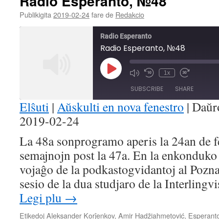
Radio Esperanto, №48
Publikigita
2019-02-24
fare de
Redakcio
Radio Esperanto
Radio Esperanto, №48
Play
1x
Mute/Unmute
Rewind
Fast
Episode
Episode
10
Forward
SUBSCRIBE
SHARE
Seconds
30
seconds
Elŝuti
|
Aŭskulti en nova fenestro
|
Daŭr
2019-02-24
SHARE
RSS FEED
La 48a sonprogramo aperis la 24an de f
LINK
semajnojn post la 47a. En la enkonduko 
EMBED
vojaĝo de la podkastogvidantoj al Poznan
sesio de la dua studjaro de la Interlingv
Legi plu
→
Etikedoj
Aleksander Korĵenkov
,
Amir Hadžiahmetović
,
Esperant