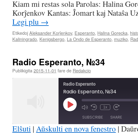
Kiam mi restas sola Parolas: Halina Go
Korĵenkov Kantas: Ĵomart kaj Nataŝa Uz
Legi plu
→
Etikedoj
Aleksander Korĵenkov
,
Esperanto
,
Halina Gorecka
,
hist
Kaliningrado
,
Kenigsbergo
,
La Ondo de Esperanto
,
muziko
,
Rad
Radio Esperanto, №34
Publikigita
2015-11-01
fare de
Redakcio
Radio Esperanto
Radio Esperanto, №34
Play
1x
Mute/Unmute
Rewind
Fast
Episode
Episode
10
Forward
SUBSCRIBE
SHARE
Seconds
30
seconds
Elŝuti
|
Aŭskulti en nova fenestro
|
Daŭr
SHARE