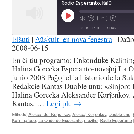
Radio Esperanto, №10
Play
1x
Mute/Unmute
Rewind
Fast
Episode
Episode
10
Forward
SUBSCRIBE
SHARE
Seconds
30
seconds
Elŝuti
|
Aŭskulti en nova fenestro
|
Daŭr
2008-06-15
SHARE
RSS FEED
En ĉi tiu programo: Enkonduke Kalining
LINK
Halina Gorecka Esperanto-novaĵoj La O
EMBED
junio 2008 Paĝoj el la historio de la S
Redakcie Kantas Duoble unu: «Sinjoro 
Halina Gorecka Aleksander Korĵenkov, 
Kantas: …
Legi plu
→
Etikedoj
Aleksander Korĵenkov
,
Aleksej Korĵenkov
,
Duoble unu
,
Kaliningrado
,
La Ondo de Esperanto
,
muziko
,
Radio Esperanto