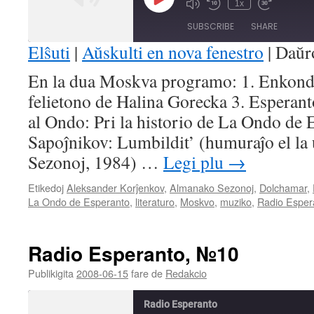
Play
1x
Mute/Unmute
Rewind
Fast
Episode
Episode
10
Forward
SUBSCRIBE
SHARE
Seconds
30
seconds
Elŝuti
|
Aŭskulti en nova fenestro
|
Daŭr
SHARE
En la dua Moskva programo: 1. Enkon
RSS FEED
felietono de Halina Gorecka 3. Esperan
LINK
al Ondo: Pri la historio de La Ondo de 
EMBED
Sapoĵnikov: Lumbildit’ (humuraĵo el la 
Sezonoj, 1984) …
Legi plu
→
Etikedoj
Aleksander Korĵenkov
,
Almanako Sezonoj
,
Dolchamar
,
La Ondo de Esperanto
,
literaturo
,
Moskvo
,
muziko
,
Radio Esper
Radio Esperanto, №10
Publikigita
2008-06-15
fare de
Redakcio
Radio Esperanto