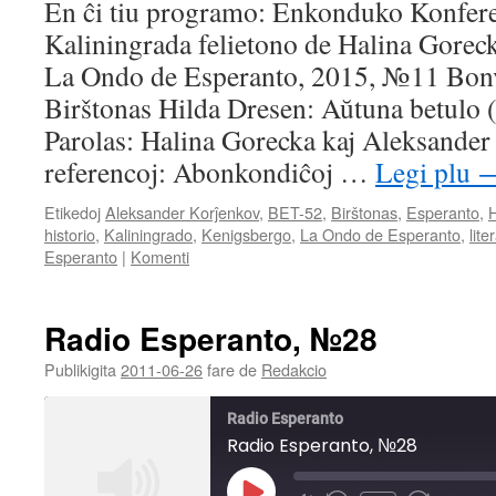
En ĉi tiu programo: Enkonduko Konferen
RSS FEED
Kaliningrada felietono de Halina Gorec
LINK
La Ondo de Esperanto, 2015, №11 Bon
EMBED
Birštonas Hilda Dresen: Aŭtuna betulo 
Parolas: Halina Gorecka kaj Aleksander
referencoj: Abonkondiĉoj …
Legi plu
Etikedoj
Aleksander Korĵenkov
,
BET-52
,
Birštonas
,
Esperanto
,
H
historio
,
Kaliningrado
,
Kenigsbergo
,
La Ondo de Esperanto
,
lite
Esperanto
|
Komenti
Radio Esperanto, №28
Publikigita
2011-06-26
fare de
Redakcio
Radio Esperanto
Radio Esperanto, №28