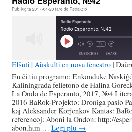
Radio Esperanto, №42
Publikigita
2017-04-23
fare de
Redakcio
Radio Esperanto
Radio Esperanto, №42
Play
1x
Mute/Unmute
Rewind
Fast
Episode
Episode
10
Forward
SUBSCRIBE
SHARE
Seconds
30
seconds
Elŝuti
|
Aŭskulti en nova fenestro
|
Daŭr
SHARE
En ĉi tiu programo: Enkonduke Naskiĝd
RSS FEED
Kaliningrada felietono de Halina Gorec
LINK
La Ondo de Esperanto, 2017, №4 Litera
EMBED
2016 BaRok-Projekto: Droniga pasio Pa
kaj Aleksander Korĵenkov Kantas: BaRo
referencoj: Aboni la Ondon: http://esp
abon.htm …
Legi plu
→