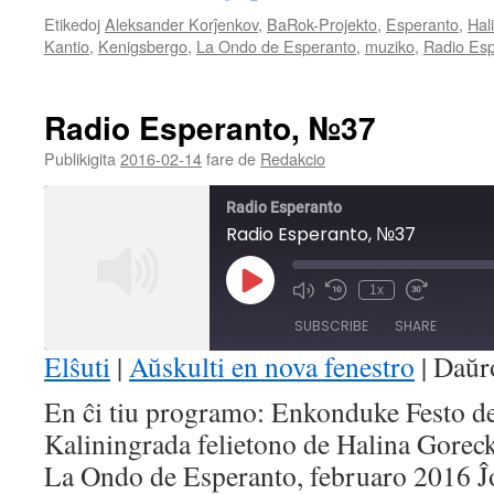
Etikedoj
Aleksander Korĵenkov
,
BaRok-Projekto
,
Esperanto
,
Hal
Kantio
,
Kenigsbergo
,
La Ondo de Esperanto
,
muziko
,
Radio Es
Radio Esperanto, №37
Publikigita
2016-02-14
fare de
Redakcio
Radio Esperanto
Radio Esperanto, №37
Play
1x
Mute/Unmute
Rewind
Fast
Episode
Episode
10
Forward
SUBSCRIBE
SHARE
Seconds
30
seconds
Elŝuti
|
Aŭskulti en nova fenestro
|
Daŭr
SHARE
En ĉi tiu programo: Enkonduke Festo de
RSS FEED
Kaliningrada felietono de Halina Gorec
LINK
La Ondo de Esperanto, februaro 2016 Ĵ
EMBED