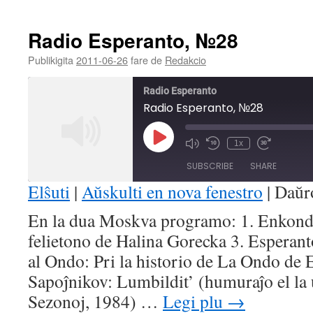
Radio Esperanto, №28
Publikigita
2011-06-26
fare de
Redakcio
Radio Esperanto
Radio Esperanto, №28
Play
1x
Mute/Unmute
Rewind
Fast
Episode
Episode
10
Forward
SUBSCRIBE
SHARE
Seconds
30
seconds
Elŝuti
|
Aŭskulti en nova fenestro
|
Daŭr
SHARE
En la dua Moskva programo: 1. Enkon
RSS FEED
felietono de Halina Gorecka 3. Esperan
LINK
al Ondo: Pri la historio de La Ondo de 
EMBED
Sapoĵnikov: Lumbildit’ (humuraĵo el la 
Sezonoj, 1984) …
Legi plu
→