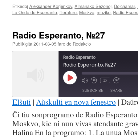
Etikedoj
Aleksander Korĵenkov
,
Almanako Sezonoj
,
Dolchamar
,
La Ondo de Esperanto
,
literaturo
,
Moskvo
,
muziko
,
Radio Esper
Radio Esperanto, №27
Publikigita
2011-06-05
fare de
Redakcio
Radio Esperanto
Radio Esperanto, №27
Play
1x
Mute/Unmute
Rewind
Fast
Episode
Episode
10
Forward
SUBSCRIBE
SHARE
Seconds
30
seconds
Elŝuti
|
Aŭskulti en nova fenestro
|
Daŭr
SHARE
Ĉi tiu sonprogramo de Radio Esperanto e
RSS FEED
Moskvo, kie ni nun vivas atendante gra
LINK
Halina En la programo: 1. La unua Mo
EMBED