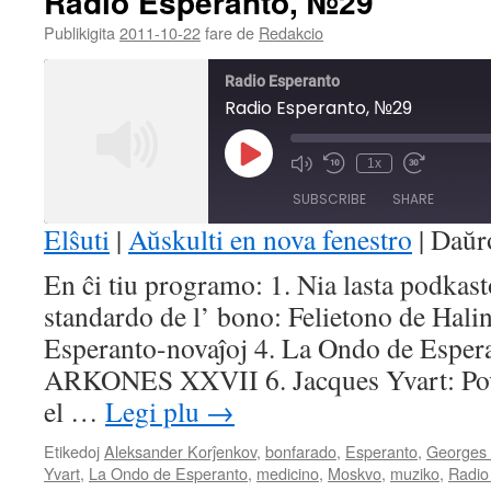
Radio Esperanto, №29
Publikigita
2011-10-22
fare de
Redakcio
Radio Esperanto
Radio Esperanto, №29
Play
1x
Mute/Unmute
Rewind
Fast
Episode
Episode
10
Forward
SUBSCRIBE
SHARE
Seconds
30
seconds
Elŝuti
|
Aŭskulti en nova fenestro
|
Daŭr
SHARE
En ĉi tiu programo: 1. Nia lasta podkas
RSS FEED
standardo de l’ bono: Felietono de Hali
LINK
Esperanto-novaĵoj 4. La Ondo de Esper
EMBED
ARKONES XXVII 6. Jacques Yvart: Po
el …
Legi plu
→
Etikedoj
Aleksander Korĵenkov
,
bonfarado
,
Esperanto
,
Georges
Yvart
,
La Ondo de Esperanto
,
medicino
,
Moskvo
,
muziko
,
Radio