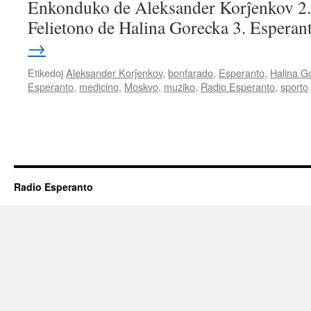
Enkonduko de Aleksander Korĵenkov 2.
Felietono de Halina Gorecka 3. Espera
→
Etikedoj
Aleksander Korĵenkov
,
bonfarado
,
Esperanto
,
Halina G
Esperanto
,
medicino
,
Moskvo
,
muziko
,
Radio Esperanto
,
sporto
Radio Esperanto