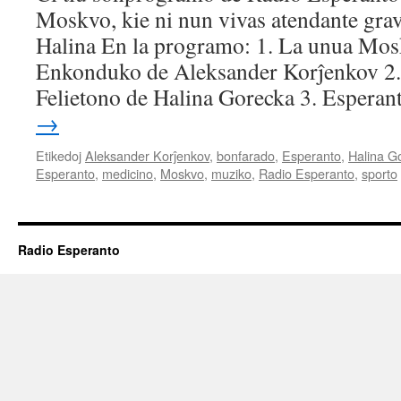
RSS FEED
Moskvo, kie ni nun vivas atendante gra
LINK
Halina En la programo: 1. La unua Mo
EMBED
Enkonduko de Aleksander Korĵenkov 2.
Felietono de Halina Gorecka 3. Espera
→
Etikedoj
Aleksander Korĵenkov
,
bonfarado
,
Esperanto
,
Halina G
Esperanto
,
medicino
,
Moskvo
,
muziko
,
Radio Esperanto
,
sporto
Radio Esperanto