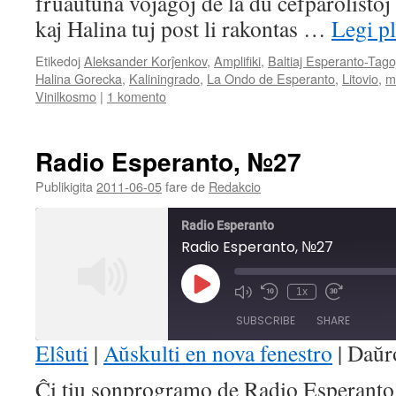
fruaŭtuna vojaĝoj de la du ĉefparolisto
kaj Halina tuj post li rakontas …
Legi p
Etikedoj
Aleksander Korĵenkov
,
Amplifiki
,
Baltiaj Esperanto-Tago
Halina Gorecka
,
Kaliningrado
,
La Ondo de Esperanto
,
Litovio
,
m
Vinilkosmo
|
1 komento
Radio Esperanto, №27
Publikigita
2011-06-05
fare de
Redakcio
Radio Esperanto
Radio Esperanto, №27
Play
1x
Mute/Unmute
Rewind
Fast
Episode
Episode
10
Forward
SUBSCRIBE
SHARE
Seconds
30
seconds
Elŝuti
|
Aŭskulti en nova fenestro
|
Daŭr
SHARE
Ĉi tiu sonprogramo de Radio Esperanto e