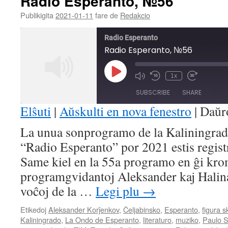
Radio Esperanto, №56
Publikigita
2021-01-11
fare de
Redakcio
Radio Esperanto
Radio Esperanto, №56
Play
1x
Mute/Unmute
Rewind
Fast
Episode
Episode
10
Forward
SUBSCRIBE
SHARE
Seconds
30
seconds
Elŝuti
|
Aŭskulti en nova fenestro
|
Daŭr
SHARE
La unua sonprogramo de la Kaliningra
RSS FEED
“Radio Esperanto” por 2021 estis registr
LINK
Same kiel en la 55a programo en ĝi krom
EMBED
programgvidantoj Aleksander kaj Halina 
voĉoj de la …
Legi plu
→
Etikedoj
Aleksander Korĵenkov
,
Ĉeljabinsko
,
Esperanto
,
figura 
Kaliningrado
,
La Ondo de Esperanto
,
literaturo
,
muziko
,
Paulo S