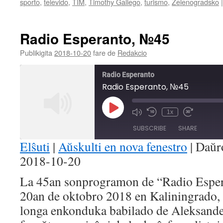
sporto
,
televido
,
TIM
,
Timothy Gallego
,
turismo
,
Zelenogradsko
|
Radio Esperanto, №45
Publikigita
2018-10-20
fare de
Redakcio
Radio Esperanto
Radio Esperanto, №45
Play
1x
Mute/Unmute
Rewind
Fast
Episode
Episode
10
Forward
SUBSCRIBE
SHARE
Seconds
30
seconds
Elŝuti
|
Aŭskulti en nova fenestro
|
Daŭr
2018-10-20
SHARE
RSS FEED
La 45an sonprogramon de “Radio Esperan
LINK
20an de oktobro 2018 en Kaliningrado
EMBED
longa enkonduka babilado de Aleksander