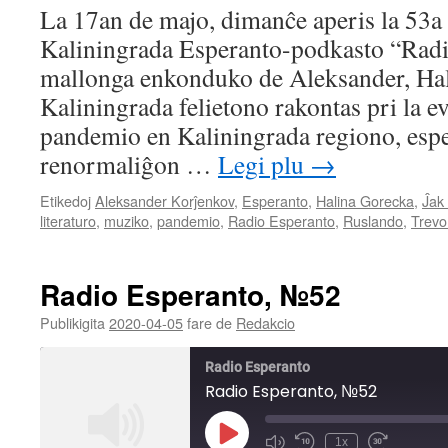
SHARE
La 17an de majo, dimanĉe aperis la 53a
RSS FEED
Kaliningrada Esperanto-podkasto “Radio
LINK
mallonga enkonduko de Aleksander, Hal
EMBED
Kaliningrada felietono rakontas pri la e
pandemio en Kaliningrada regiono, esp
renormaliĝon …
Legi plu
→
Etikedoj
Aleksander Korĵenkov
,
Esperanto
,
Halina Gorecka
,
Ĵak 
literaturo
,
muziko
,
pandemio
,
Radio Esperanto
,
Ruslando
,
Trevo
Radio Esperanto, №52
Publikigita
2020-04-05
fare de
Redakcio
Radio Esperanto
Radio Esperanto, №52
Play
1x