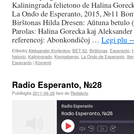
Kaliningrada felietono de Halina Gorec
LINK
La Ondo de Esperanto, 2015, №11 Bon
EMBED
Birštonas Hilda Dresen: Aŭtuna betulo 
Parolas: Halina Gorecka kaj Aleksander
referencoj: Abonkondiĉoj …
Legi plu
Etikedoj
Aleksander Korĵenkov
,
BET-52
,
Birštonas
,
Esperanto
,
H
historio
,
Kaliningrado
,
Kenigsbergo
,
La Ondo de Esperanto
,
lite
Esperanto
|
Komenti
Radio Esperanto, №28
Publikigita
2011-06-26
fare de
Redakcio
Radio Esperanto
Radio Esperanto, №28
Play
1x
Mute/Unmute
Rewind
Fast
Episode