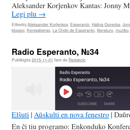
Aleksander Korĵenkov Kantas: Jonny M.
Legi plu
→
Etikedoj
Aleksander Korĵenkov
,
Esperanto
,
Halina Gorecka
,
Jon
klopsoj
,
Kenigsbergo
,
La Ondo de Esperanto
,
literaturo
,
muziko
Radio Esperanto, №34
Publikigita
2015-11-01
fare de
Redakcio
Radio Esperanto
Radio Esperanto, №34
Play
1x
Mute/Unmute
Rewind
Fast
Episode
Episode
10
Forward
SUBSCRIBE
SHARE
Seconds
30
seconds
Elŝuti
|
Aŭskulti en nova fenestro
|
Daŭr
SHARE
En ĉi tiu programo: Enkonduko Konferen
RSS FEED