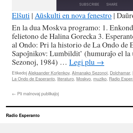
Episode
10
Forward
SUBSCRIBE
SHARE
Seconds
30
seconds
Elŝuti
|
Aŭskulti en nova fenestro
|
Daŭr
SHARE
En la dua Moskva programo: 1. Enkon
RSS FEED
felietono de Halina Gorecka 3. Esperan
LINK
al Ondo: Pri la historio de La Ondo de 
EMBED
Sapoĵnikov: Lumbildit’ (humuraĵo el la 
Sezonoj, 1984) …
Legi plu
→
Etikedoj
Aleksander Korĵenkov
,
Almanako Sezonoj
,
Dolchamar
,
La Ondo de Esperanto
,
literaturo
,
Moskvo
,
muziko
,
Radio Esper
←
Pli malnovaj publikaĵoj
Radio Esperanto