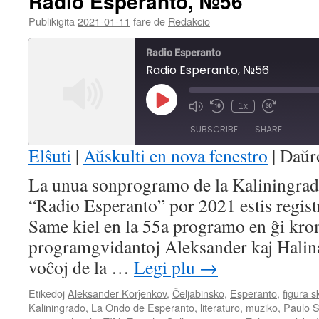
Radio Esperanto, №56
Publikigita
2021-01-11
fare de
Redakcio
Radio Esperanto
Radio Esperanto, №56
Play
1x
Mute/Unmute
Rewind
Fast
Episode
Episode
10
Forward
SUBSCRIBE
SHARE
Seconds
30
seconds
Elŝuti
|
Aŭskulti en nova fenestro
|
Daŭr
SHARE
La unua sonprogramo de la Kaliningra
RSS FEED
“Radio Esperanto” por 2021 estis registr
LINK
Same kiel en la 55a programo en ĝi krom
EMBED
programgvidantoj Aleksander kaj Halina 
voĉoj de la …
Legi plu
→
Etikedoj
Aleksander Korĵenkov
,
Ĉeljabinsko
,
Esperanto
,
figura 
Kaliningrado
,
La Ondo de Esperanto
,
literaturo
,
muziko
,
Paulo S