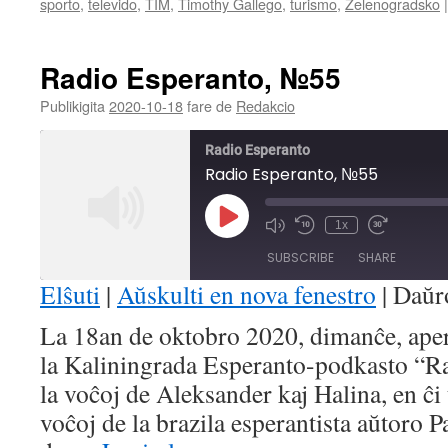
sporto
,
televido
,
TIM
,
Timothy Gallego
,
turismo
,
Zelenogradsko
|
Radio Esperanto, №55
Publikigita
2020-10-18
fare de
Redakcio
Radio Esperanto
Radio Esperanto, №55
Play
1x
Mute/Unmute
Rewind
Fast
Episode
Episode
10
Forward
SUBSCRIBE
SHARE
Seconds
30
seconds
Elŝuti
|
Aŭskulti en nova fenestro
|
Daŭr
SHARE
La 18an de oktobro 2020, dimanĉe, ape
RSS FEED
la Kaliningrada Esperanto-podkasto “R
LINK
la voĉoj de Aleksander kaj Halina, en ĉi
EMBED
voĉoj de la brazila esperantista aŭtoro 