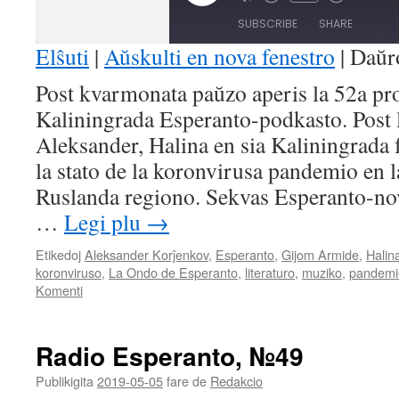
Mute/Unmute
Rewind
Fast
Episode
Episode
10
Forward
SUBSCRIBE
SHARE
Seconds
30
seconds
Elŝuti
|
Aŭskulti en nova fenestro
|
Daŭr
SHARE
Post kvarmonata paŭzo aperis la 52a pr
RSS FEED
Kaliningrada Esperanto-podkasto. Post
LINK
Aleksander, Halina en sia Kaliningrada f
EMBED
la stato de la koronvirusa pandemio en l
Ruslanda regiono. Sekvas Esperanto-nov
…
Legi plu
→
Etikedoj
Aleksander Korĵenkov
,
Esperanto
,
Gijom Armide
,
Halin
koronviruso
,
La Ondo de Esperanto
,
literaturo
,
muziko
,
pandemi
Komenti
Radio Esperanto, №49
Publikigita
2019-05-05
fare de
Redakcio