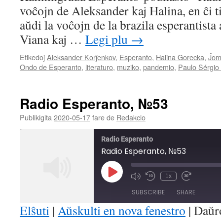
voĉojn de Aleksander kaj Halina, en ĉi 
EMBED
aŭdi la voĉojn de la brazila esperantista
Viana kaj …
Legi plu
→
Etikedoj
Aleksander Korĵenkov
,
Esperanto
,
Halina Gorecka
,
Ĵom
Ondo de Esperanto
,
literaturo
,
muziko
,
pandemio
,
Paulo Sérgio
Radio Esperanto, №53
Publikigita
2020-05-17
fare de
Redakcio
Radio Esperanto
Radio Esperanto, №53
Play
1x
Mute/Unmute
Rewind
Fast
Episode
Episode
10
Forward
SUBSCRIBE
SHARE
Seconds
30
seconds
Elŝuti
|
Aŭskulti en nova fenestro
|
Daŭr