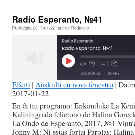
Radio Esperanto, №41
Publikigita
2017-01-22
fare de
Redakcio
Radio Esperanto
Radio Esperanto, №41
Play
1x
Mute/Unmute
Rewind
Fast
Episode
Episode
10
Forward
SUBSCRIBE
SHARE
Seconds
30
seconds
Elŝuti
|
Aŭskulti en nova fenestro
|
Daŭr
2017-01-22
SHARE
RSS FEED
En ĉi tiu programo: Enkonduke La Keni
LINK
Kaliningrada felietono de Halina Gorec
EMBED
La Ondo de Esperanto, 2017, №1 Vintr
Jonny M: Ni estas fortaj Parolas: Halin