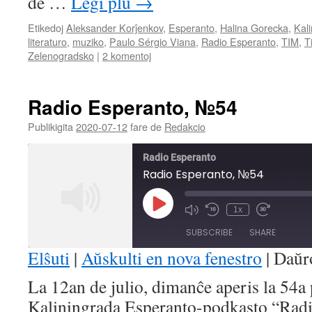
de …
Legi plu
→
Etikedoj
Aleksander Korĵenkov
,
Esperanto
,
Halina Gorecka
,
Kal
literaturo
,
muziko
,
Paulo Sérgio Viana
,
Radio Esperanto
,
TIM
,
T
Zelenogradsko
|
2 komentoj
Radio Esperanto, №54
Publikigita
2020-07-12
fare de
Redakcio
Radio Esperanto
Radio Esperanto, №54
Play
1x
Mute/Unmute
Rewind
Fast
Episode
Episode
10
Forward
SUBSCRIBE
SHARE
Seconds
30
seconds
Elŝuti
|
Aŭskulti en nova fenestro
|
Daŭr
SHARE
La 12an de julio, dimanĉe aperis la 54a
RSS FEED
Kaliningrada Esperanto-podkasto “Radi
LINK