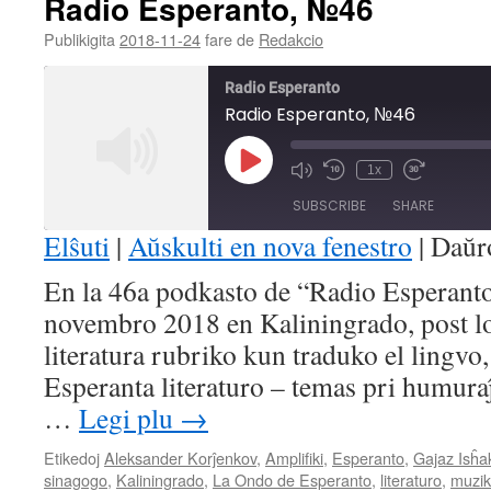
Radio Esperanto, №46
Publikigita
2018-11-24
fare de
Redakcio
Radio Esperanto
Radio Esperanto, №46
Play
1x
Mute/Unmute
Rewind
Fast
Episode
Episode
10
Forward
SUBSCRIBE
SHARE
Seconds
30
seconds
Elŝuti
|
Aŭskulti en nova fenestro
|
Daŭr
SHARE
En la 46a podkasto de “Radio Esperanto”
RSS FEED
novembro 2018 en Kaliningrado, post l
LINK
literatura rubriko kun traduko el lingvo,
EMBED
Esperanta literaturo – temas pri humuraĵ
…
Legi plu
→
Etikedoj
Aleksander Korĵenkov
,
Amplifiki
,
Esperanto
,
Gajaz Isĥa
sinagogo
,
Kaliningrado
,
La Ondo de Esperanto
,
literaturo
,
muzi