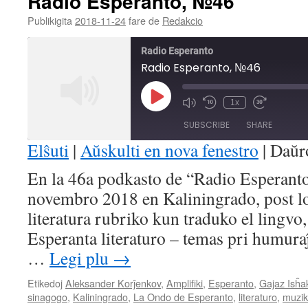
Radio Esperanto, №46
Publikigita
2018-11-24
fare de
Redakcio
Radio Esperanto
Radio Esperanto, №46
Play
1x
Mute/Unmute
Rewind
Fast
Episode
Episode
10
Forward
SUBSCRIBE
SHARE
Seconds
30
seconds
Elŝuti
|
Aŭskulti en nova fenestro
|
Daŭr
SHARE
En la 46a podkasto de “Radio Esperanto”
RSS FEED
novembro 2018 en Kaliningrado, post l
LINK
literatura rubriko kun traduko el lingvo,
EMBED
Esperanta literaturo – temas pri humuraĵ
…
Legi plu
→
Etikedoj
Aleksander Korĵenkov
,
Amplifiki
,
Esperanto
,
Gajaz Isĥa
sinagogo
,
Kaliningrado
,
La Ondo de Esperanto
,
literaturo
,
muzi