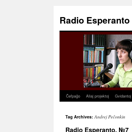
Radio Esperanto
Ĉefpaĝo
Aliaj projektoj
Gvidantoj
Skip
to
Andrej Peĉonkin
Tag Archives:
content
Radio Esperanto, №7