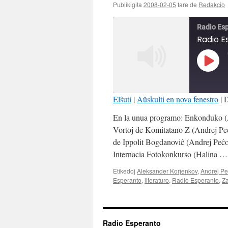
Publikigita
2008-02-05
fare de
Redakcio
Radio Es
Radio E
Play
Episo
Elŝuti
|
Aŭskulti en nova fenestro
|
D
SHARE
En la unua programo: Enkonduko (
RSS FEED
Vortoj de Komitatano Z (Andrej P
LINK
de Ippolit Bogdanoviĉ (Andrej Peĉ
Internacia Fotokonkurso (Halina 
EMBED
Etikedoj
Aleksander Korĵenkov
,
Andrej Pe
Esperanto
,
literaturo
,
Radio Esperanto
,
Z
Radio Esperanto