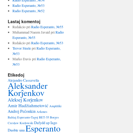
Radio Esperanto, №54
Radio Esperanto, №53
Radio Esperanto, №52
Lastaj komentoj
Redakcio
pri
Radio Esperanto, №55
Muhammad Naeem Javaid
pri
Radio
Esperanto, №55
Redakcio
pri
Radio Esperanto, №53
Trevor Steele
pri
Radio Esperanto,
№53
Marko Davis
pri
Radio Esperanto,
№53
Etikedoj
Alejandro Cassavella
Aleksander
Korĵenkov
Aleksej Korĵenkov
Amir Hadžiahmetović
Amplifiki
Andrej Peĉonkin
Arkones
Baltiaj Esperanto-Tagoj
BET-55
Borges
Dafydd ap Iago
Czesław Kozłowski
Esperanto
Duoble unu