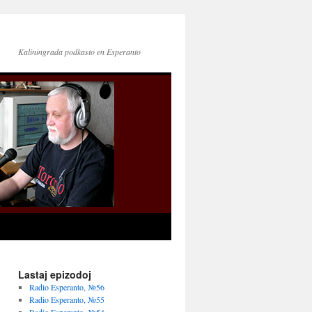
Kaliningrada podkasto en Esperanto
Lastaj epizodoj
Radio Esperanto, №56
Radio Esperanto, №55