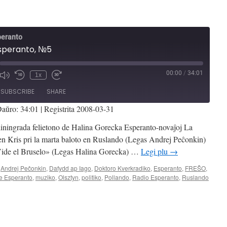
peranto
speranto, №5
00:00
/
34:01
1x
Mute/Unmute
Rewind
Fast
de
Episode
10
Forward
SUBSCRIBE
SHARE
Seconds
30
seconds
aŭro: 34:01
|
Registrita 2008-03-31
iningrada felietono de Halina Gorecka Esperanto-novaĵoj La
n Kris pri la marta baloto en Ruslando (Legas Andrej Peĉonkin)
Vide el Bruselo» (Legas Halina Gorecka) …
Legi plu
→
,
Andrej Peĉonkin
,
Dafydd ap Iago
,
Doktoro Kverkradiko
,
Esperanto
,
FREŜO
,
e Esperanto
,
muziko
,
Olsztyn
,
politiko
,
Pollando
,
Radio Esperanto
,
Ruslando