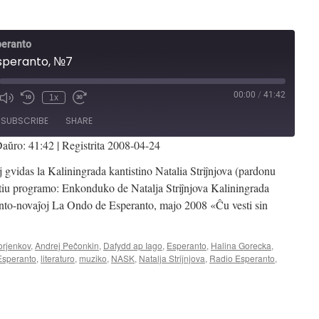
peranto
speranto, №7
00:00
/
41:42
1x
Mute/Unmute
Rewind
Fast
de
Episode
10
Forward
SUBSCRIBE
SHARE
Seconds
30
seconds
aŭro: 41:42
|
Registrita 2008-04-24
vidas la Kaliningrada kantistino Natalia Striĵnjova (pardonu
 tiu programo: Enkonduko de Natalja Striĵnjova Kaliningrada
nto-novaĵoj La Ondo de Esperanto, majo 2008 «Ĉu vesti sin
orĵenkov
,
Andrej Peĉonkin
,
Dafydd ap Iago
,
Esperanto
,
Halina Gorecka
,
Esperanto
,
literaturo
,
muziko
,
NASK
,
Natalja Striĵnjova
,
Radio Esperanto
,