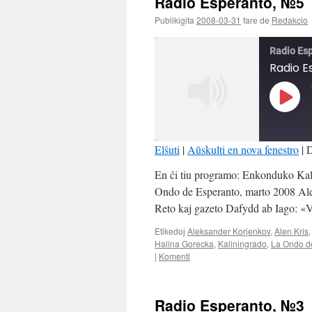
Radio Esperanto, №5
Publikigita
2008-03-31
fare de
Redakcio
Radio Es
Radio E
Play
Episo
Elŝuti
|
Aŭskulti en nova fenestro
|
D
SHARE
En ĉi tiu programo: Enkonduko Kal
RSS FEED
Ondo de Esperanto, marto 2008 Ale
LINK
Reto kaj gazeto Dafydd ab Iago: «
EMBED
Etikedoj
Aleksander Korĵenkov
,
Alen Kris
Halina Gorecka
,
Kaliningrado
,
La Ondo d
|
Komenti
Radio Esperanto, №3