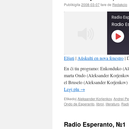
Publikigita
2008-03-07
fare de
Redakcio
Radio Es
Radio E
Play
Episo
Elŝuti
|
Aŭskulti en nova fenestro
|
D
SHARE
En ĉi tiu programo: Enkonduko (Al
RSS FEED
marta Ondo (Aleksander Korĵenkov)
LINK
el Bruselo (Aleksander Korĵenkov)
Legi plu
→
EMBED
Etikedoj
Aleksander Korĵenkov
,
Andrej Pe
Ondo de Esperanto
,
libroj
,
literaturo
,
Radi
Radio Esperanto, №1