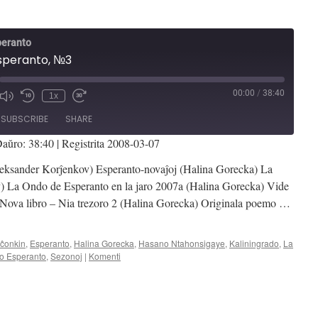
peranto
speranto, №3
00:00
/
38:40
1x
Mute/Unmute
Rewind
Fast
de
Episode
10
Forward
SUBSCRIBE
SHARE
Seconds
30
seconds
aŭro: 38:40
|
Registrita 2008-03-07
eksander Korĵenkov) Esperanto-novaĵoj (Halina Gorecka) La
 La Ondo de Esperanto en la jaro 2007a (Halina Gorecka) Vide
 Nova libro – Nia trezoro 2 (Halina Gorecka) Originala poemo …
ĉonkin
,
Esperanto
,
Halina Gorecka
,
Hasano Ntahonsigaye
,
Kaliningrado
,
La
o Esperanto
,
Sezonoj
|
Komenti