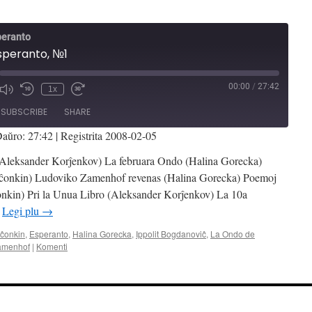
peranto
speranto, №1
00:00
/
27:42
1x
Mute/Unmute
Rewind
Fast
de
Episode
10
Forward
SUBSCRIBE
SHARE
Seconds
30
seconds
aŭro: 27:42
|
Registrita 2008-02-05
Aleksander Korĵenkov) La februara Ondo (Halina Gorecka)
eĉonkin) Ludoviko Zamenhof revenas (Halina Gorecka) Poemoj
onkin) Pri la Unua Libro (Aleksander Korĵenkov) La 10a
…
Legi plu
→
ĉonkin
,
Esperanto
,
Halina Gorecka
,
Ippolit Bogdanoviĉ
,
La Ondo de
amenhof
|
Komenti