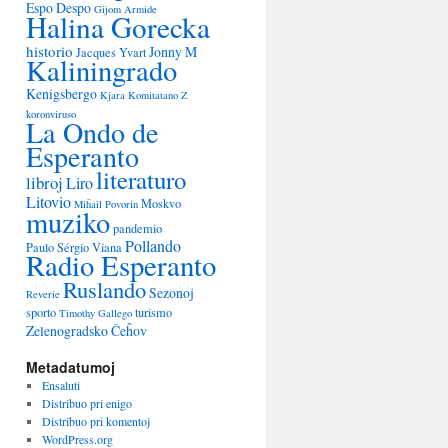
Espo Despo
Gijom Armide
Halina Gorecka
historio
Jonny M
Jacques Yvart
Kaliningrado
Kenigsbergo
Kjara
Komitatano Z
koronviruso
La Ondo de
Esperanto
literaturo
libroj
Liro
Litovio
Moskvo
Miĥail Povorin
muziko
pandemio
Pollando
Paulo Sérgio Viana
Radio Esperanto
Ruslando
Sezonoj
Reverie
sporto
turismo
Timothy Gallego
Zelenogradsko
Ĉeĥov
Metadatumoj
Ensaluti
Distribuo pri enigo
Distribuo pri komentoj
WordPress.org