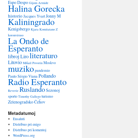
Espo Despo
Gijom Armide
Halina Gorecka
historio
Jonny M
Jacques Yvart
Kaliningrado
Kenigsbergo
Kjara
Komitatano Z
koronviruso
La Ondo de
Esperanto
literaturo
libroj
Liro
Litovio
Moskvo
Miĥail Povorin
muziko
pandemio
Pollando
Paulo Sérgio Viana
Radio Esperanto
Ruslando
Sezonoj
Reverie
sporto
turismo
Timothy Gallego
Zelenogradsko
Ĉeĥov
Metadatumoj
Ensaluti
Distribuo pri enigo
Distribuo pri komentoj
WordPress.org