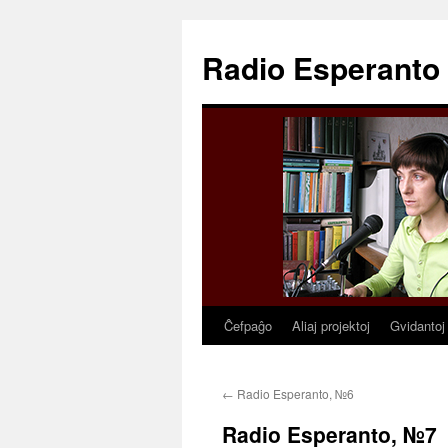
Radio Esperanto
Ĉefpaĝo
Aliaj projektoj
Gvidantoj
Skip
to
←
Radio Esperanto, №6
content
Radio Esperanto, №7