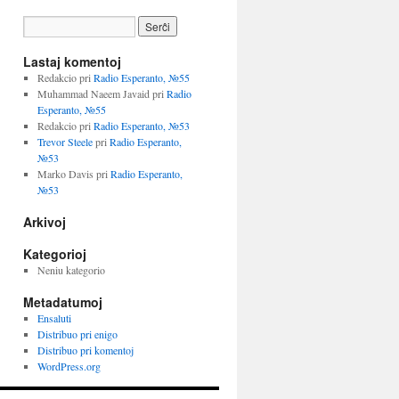
Lastaj komentoj
Redakcio
pri
Radio Esperanto, №55
Muhammad Naeem Javaid
pri
Radio
Esperanto, №55
Redakcio
pri
Radio Esperanto, №53
Trevor Steele
pri
Radio Esperanto,
№53
Marko Davis
pri
Radio Esperanto,
№53
Arkivoj
Kategorioj
Neniu kategorio
Metadatumoj
Ensaluti
Distribuo pri enigo
Distribuo pri komentoj
WordPress.org