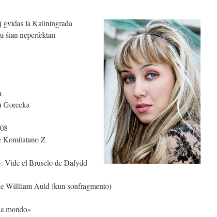
 gvidas la Kaliningrada
nu ŝian neperfektan
a
na Gorecka
008
de Komitatano Z
: Vide el Bruselo de Dafydd
e Willliam Auld (kun sonfragmento)
iĉa mondo»