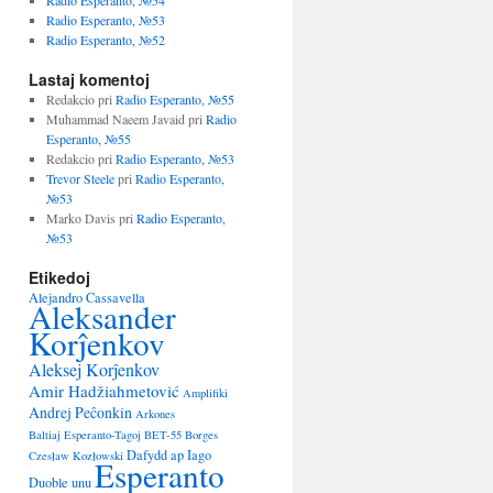
Radio Esperanto, №54
Radio Esperanto, №53
Radio Esperanto, №52
Lastaj komentoj
Redakcio
pri
Radio Esperanto, №55
Muhammad Naeem Javaid
pri
Radio
Esperanto, №55
Redakcio
pri
Radio Esperanto, №53
Trevor Steele
pri
Radio Esperanto,
№53
Marko Davis
pri
Radio Esperanto,
№53
Etikedoj
Alejandro Cassavella
Aleksander
Korĵenkov
Aleksej Korĵenkov
Amir Hadžiahmetović
Amplifiki
Andrej Peĉonkin
Arkones
Baltiaj Esperanto-Tagoj
BET-55
Borges
Dafydd ap Iago
Czesław Kozłowski
Esperanto
Duoble unu