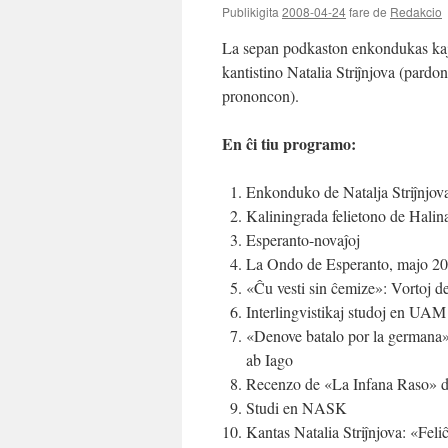
Publikigita
2008-04-24
fare de
Redakcio
La sepan podkaston enkondukas kaj
kantistino Natalia Striĵnjova (pardo
prononcon).
En ĉi tiu programo:
Enkonduko de Natalja Striĵnjov
Kaliningrada felietono de Hali
Esperanto-novaĵoj
La Ondo de Esperanto, majo 2
«Ĉu vesti sin ĉemize»: Vortoj 
Interlingvistikaj studoj en UAM
«Denove batalo por la germana»
ab Iago
Recenzo de «La Infana Raso» d
Studi en NASK
Kantas Natalia Striĵnjova: «Fel