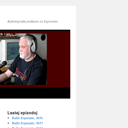
Kaliningrada podkasto en Esperanto
Lastaj epizodoj
Radio Esperanto, №56
Radio Esperanto, №55