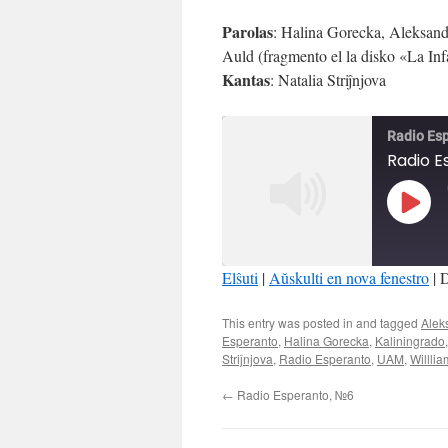
Parolas
: Halina Gorecka, Aleksand
Auld (fragmento el la disko «La In
Kantas
: Natalia Striĵnjova
Radio Es
Radio E
Play
Episo
Elŝuti
|
Aŭskulti en nova fenestro
|
D
SHARE
This entry was posted in and tagged
Alek
RSS FEED
Esperanto
,
Halina Gorecka
,
Kaliningrado
LINK
Striĵnjova
,
Radio Esperanto
,
UAM
,
Willli
EMBED
←
Radio Esperanto, №6