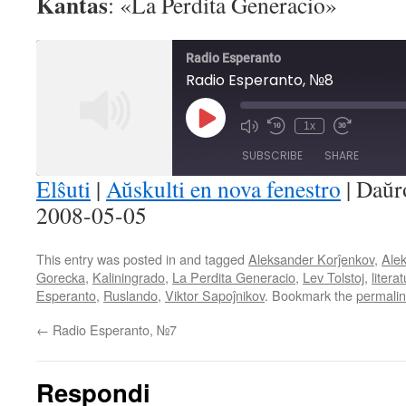
Kantas
: «La Perdita Generacio»
Radio Esperanto
Radio Esperanto, №8
Play
1x
Mute/Unmute
Rewind
Fast
Episode
Episode
10
Forward
SUBSCRIBE
SHARE
Seconds
30
seconds
Elŝuti
|
Aŭskulti en nova fenestro
|
Daŭr
2008-05-05
SHARE
RSS FEED
LINK
This entry was posted in and tagged
Aleksander Korĵenkov
,
Alek
Gorecka
,
Kaliningrado
,
La Perdita Generacio
,
Lev Tolstoj
,
litera
EMBED
Esperanto
,
Ruslando
,
Viktor Sapoĵnikov
. Bookmark the
permali
←
Radio Esperanto, №7
Respondi