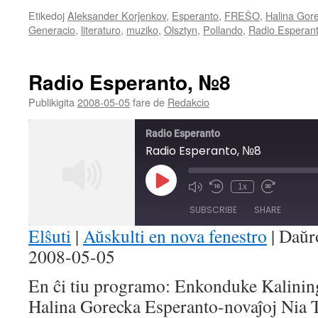
Etikedoj
Aleksander Korĵenkov
,
Esperanto
,
FREŜO
,
Halina Gor
Generacio
,
literaturo
,
muziko
,
Olsztyn
,
Pollando
,
Radio Esperan
Radio Esperanto, №8
Publikigita
2008-05-05
fare de
Redakcio
Radio Esperanto
Radio Esperanto, №8
Play
1x
Mute/Unmute
Rewind
Fast
Episode
Episode
10
Forward
SUBSCRIBE
SHARE
Seconds
30
seconds
Elŝuti
|
Aŭskulti en nova fenestro
|
Daŭr
2008-05-05
SHARE
RSS FEED
En ĉi tiu programo: Enkonduke Kalining
LINK
Halina Gorecka Esperanto-novaĵoj Nia T
EMBED