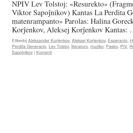
NPIV Lev Tolstoj: «Resurekto» (Fragmen
Viktor Sapoĵnikov) Kantas La Perdita G
matenrampanto» Parolas: Halina Goreck
Korĵenkov, Aleksej Korĵenkov Kantas:
Etikedoj
Aleksander Korĵenkov
,
Aleksej Korĵenkov
,
Esperanto
,
H
Perdita Generacio
,
Lev Tolstoj
,
literaturo
,
muziko
,
Pasko
,
PIV
,
R
Sapoĵnikov
|
Komenti