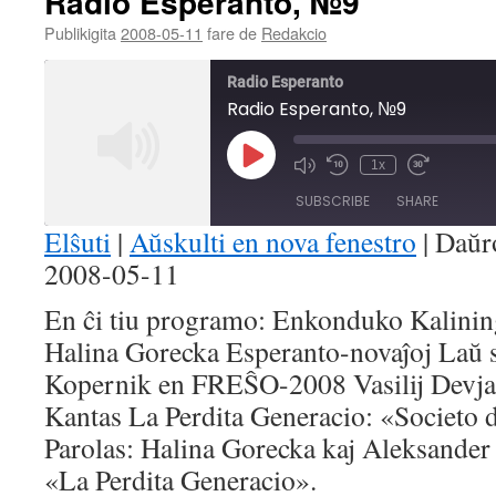
Radio Esperanto, №9
Publikigita
2008-05-11
fare de
Redakcio
Radio Esperanto
Radio Esperanto, №9
Play
1x
Mute/Unmute
Rewind
Fast
Episode
Episode
10
Forward
SUBSCRIBE
SHARE
Seconds
30
seconds
Elŝuti
|
Aŭskulti en nova fenestro
|
Daŭr
2008-05-11
SHARE
RSS FEED
En ĉi tiu programo: Enkonduko Kalining
LINK
Halina Gorecka Esperanto-novaĵoj Laŭ 
EMBED
Kopernik en FREŜO-2008 Vasilij Devja
Kantas La Perdita Generacio: «Societo d
Parolas: Halina Gorecka kaj Aleksander
«La Perdita Generacio».