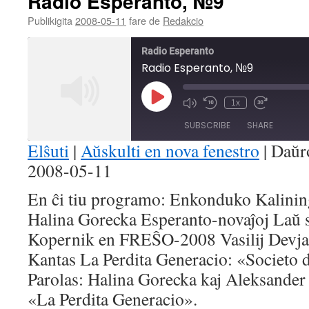
Radio Esperanto, №9
Publikigita
2008-05-11
fare de
Redakcio
Radio Esperanto
Radio Esperanto, №9
Play
1x
Mute/Unmute
Rewind
Fast
Episode
Episode
10
Forward
SUBSCRIBE
SHARE
Seconds
30
seconds
Elŝuti
|
Aŭskulti en nova fenestro
|
Daŭr
2008-05-11
SHARE
RSS FEED
En ĉi tiu programo: Enkonduko Kalining
LINK
Halina Gorecka Esperanto-novaĵoj Laŭ 
EMBED
Kopernik en FREŜO-2008 Vasilij Devja
Kantas La Perdita Generacio: «Societo d
Parolas: Halina Gorecka kaj Aleksander
«La Perdita Generacio».