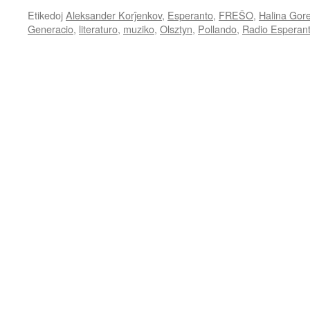
Etikedoj
Aleksander Korĵenkov
,
Esperanto
,
FREŜO
,
Halina Gor
Generacio
,
literaturo
,
muziko
,
Olsztyn
,
Pollando
,
Radio Esperan