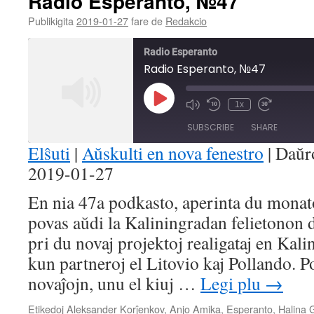
Radio Esperanto, №47
Publikigita
2019-01-27
fare de
Redakcio
Radio Esperanto
Radio Esperanto, №47
Play
1x
Mute/Unmute
Rewind
Fast
Episode
Episode
10
Forward
SUBSCRIBE
SHARE
Seconds
30
seconds
Elŝuti
|
Aŭskulti en nova fenestro
|
Daŭr
2019-01-27
SHARE
RSS FEED
En nia 47a podkasto, aperinta du monato
LINK
povas aŭdi la Kaliningradan felietonon 
EMBED
pri du novaj projektoj realigataj en Kal
kun partneroj el Litovio kaj Pollando. 
novaĵojn, unu el kiuj …
Legi plu
→
Etikedoj
Aleksander Korĵenkov
,
Anjo Amika
,
Esperanto
,
Halina 