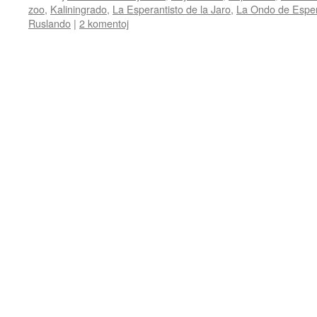
zoo
,
Kaliningrado
,
La Esperantisto de la Jaro
,
La Ondo de Espe
Ruslando
|
2 komentoj