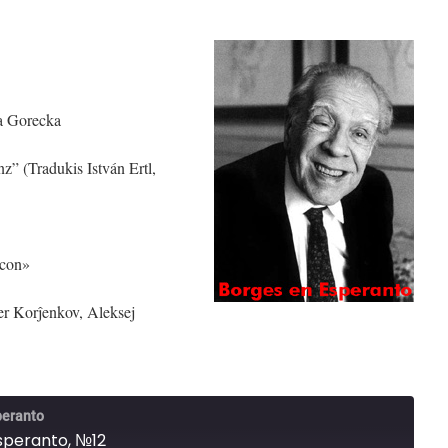
na Gorecka
” (Tradukis István Ertl,
ncon»
er Korĵenkov, Aleksej
peranto
speranto, №12