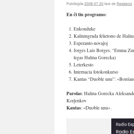
Publikigita
2008-07-20
fare de
Redakcio
En ĉi tiu programo:
Enkonduke
Kaliningrada felietono de Hali
Esperanto-novaĵoj
Jorges Luis Borges. “Emma Zunz
legas Halina Gorecka)
Leterkesto
Internacia fotokonkurso
Kantas “Duoble unu”: «Bonŝa
Parolas
: Halina Gorecka Aleksand
Korĵenkov
Kantas
: «Duoble unu».
Radio Es
Radio E