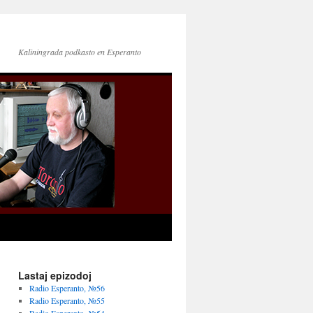
Kaliningrada podkasto en Esperanto
Lastaj epizodoj
Radio Esperanto, №56
Radio Esperanto, №55