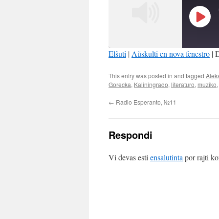
Play
Episo
Elŝuti
|
Aŭskulti en nova fenestro
|
D
SHARE
This entry was posted in and tagged
Alek
RSS FEED
Gorecka
,
Kaliningrado
,
literaturo
,
muziko
LINK
←
Radio Esperanto, №11
EMBED
Respondi
Vi devas esti
ensalutinta
por rajti k