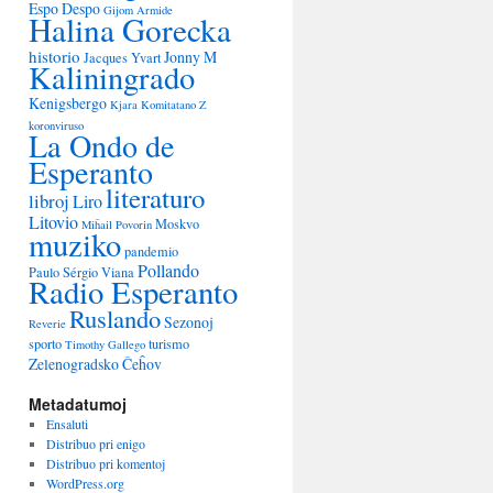
Espo Despo
Gijom Armide
Halina Gorecka
historio
Jonny M
Jacques Yvart
Kaliningrado
Kenigsbergo
Kjara
Komitatano Z
koronviruso
La Ondo de
Esperanto
literaturo
libroj
Liro
Litovio
Moskvo
Miĥail Povorin
muziko
pandemio
Pollando
Paulo Sérgio Viana
Radio Esperanto
Ruslando
Sezonoj
Reverie
sporto
turismo
Timothy Gallego
Zelenogradsko
Ĉeĥov
Metadatumoj
Ensaluti
Distribuo pri enigo
Distribuo pri komentoj
WordPress.org