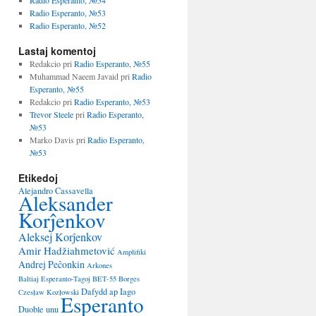
Radio Esperanto, №54
Radio Esperanto, №53
Radio Esperanto, №52
Lastaj komentoj
Redakcio
pri
Radio Esperanto, №55
Muhammad Naeem Javaid
pri
Radio
Esperanto, №55
Redakcio
pri
Radio Esperanto, №53
Trevor Steele
pri
Radio Esperanto,
№53
Marko Davis
pri
Radio Esperanto,
№53
Etikedoj
Alejandro Cassavella
Aleksander
Korĵenkov
Aleksej Korĵenkov
Amir Hadžiahmetović
Amplifiki
Andrej Peĉonkin
Arkones
Baltiaj Esperanto-Tagoj
BET-55
Borges
Dafydd ap Iago
Czesław Kozłowski
Esperanto
Duoble unu