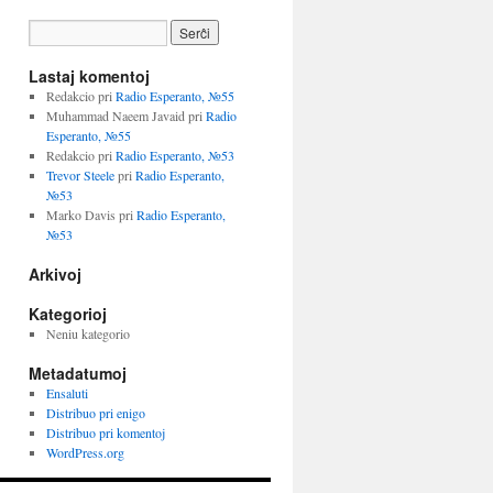
Lastaj komentoj
Redakcio
pri
Radio Esperanto, №55
Muhammad Naeem Javaid
pri
Radio
Esperanto, №55
Redakcio
pri
Radio Esperanto, №53
Trevor Steele
pri
Radio Esperanto,
№53
Marko Davis
pri
Radio Esperanto,
№53
Arkivoj
Kategorioj
Neniu kategorio
Metadatumoj
Ensaluti
Distribuo pri enigo
Distribuo pri komentoj
WordPress.org