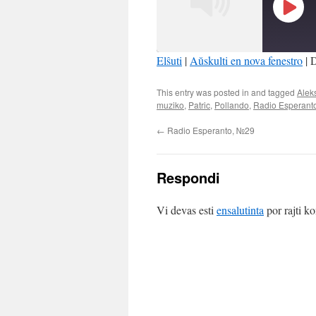
Play
Episo
Elŝuti
|
Aŭskulti en nova fenestro
|
D
SHARE
This entry was posted in and tagged
Alek
RSS FEED
muziko
,
Patric
,
Pollando
,
Radio Esperant
LINK
←
Radio Esperanto, №29
EMBED
Respondi
Vi devas esti
ensalutinta
por rajti k