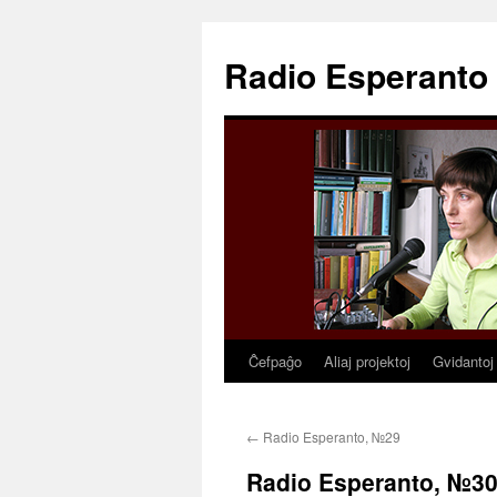
Radio Esperanto
Ĉefpaĝo
Aliaj projektoj
Gvidantoj
Skip
to
←
Radio Esperanto, №29
content
Radio Esperanto, №3