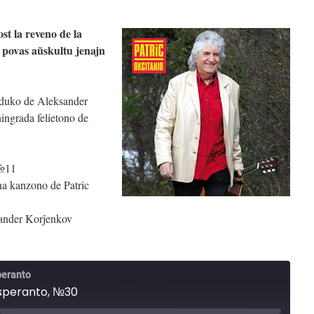
st la reveno de la
 povas aŭskultu jenajn
duko de Aleksander
ingrada felietono de
 №11
na kanzono de Patric
sander Korĵenkov
peranto
speranto, №30