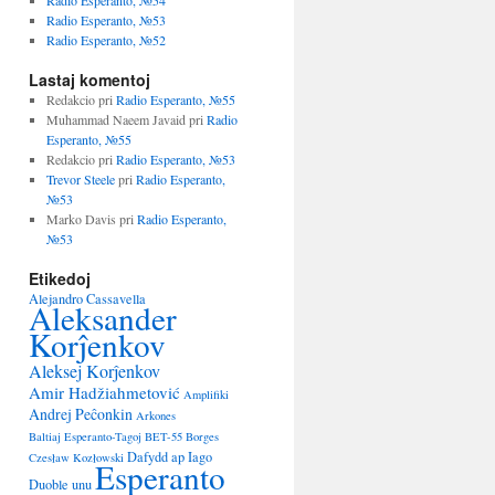
Radio Esperanto, №54
Radio Esperanto, №53
Radio Esperanto, №52
Lastaj komentoj
Redakcio
pri
Radio Esperanto, №55
Muhammad Naeem Javaid
pri
Radio
Esperanto, №55
Redakcio
pri
Radio Esperanto, №53
Trevor Steele
pri
Radio Esperanto,
№53
Marko Davis
pri
Radio Esperanto,
№53
Etikedoj
Alejandro Cassavella
Aleksander
Korĵenkov
Aleksej Korĵenkov
Amir Hadžiahmetović
Amplifiki
Andrej Peĉonkin
Arkones
Baltiaj Esperanto-Tagoj
BET-55
Borges
Dafydd ap Iago
Czesław Kozłowski
Esperanto
Duoble unu