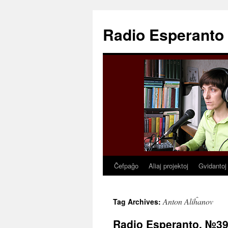
Radio Esperanto
Ĉefpaĝo
Aliaj projektoj
Gvidantoj
Skip
to
Anton Aliĥanov
Tag Archives:
content
Radio Esperanto, №3