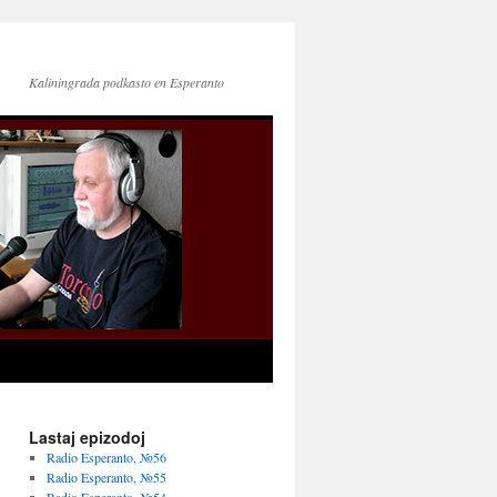
Kaliningrada podkasto en Esperanto
Lastaj epizodoj
Radio Esperanto, №56
Radio Esperanto, №55