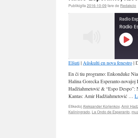
Publikigita
2016-10-09
fare de
Redakcio
Radio Es
Radio E
Play
Episo
Elŝuti
|
Aŭskulti en nova fenestro
|
D
SHARE
En ĉi tiu programo: Enkonduke Nia 
RSS FEED
Halina Gorecka Esperanto-novaĵoj
LINK
Hadžiahmetović & “Espo Despo”: Ne
Kantas: Amir Hadžiahmetović …
L
EMBED
Etikedoj
Aleksander Korĵenkov
,
Amir Had
Kaliningrado
,
La Ondo de Esperanto
,
muz