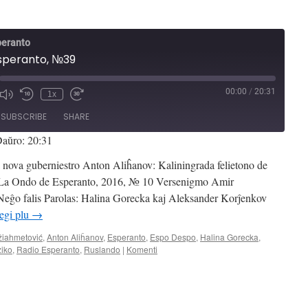
peranto
speranto, №39
00:00
/
20:31
1x
Mute/Unmute
Rewind
Fast
de
Episode
10
Forward
SUBSCRIBE
SHARE
Seconds
30
seconds
aŭro: 20:31
nova guberniestro Anton Aliĥanov: Kaliningrada felietono de
 La Ondo de Esperanto, 2016, № 10 Versenigmo Amir
ĝo falis Parolas: Halina Gorecka kaj Aleksander Korĵenkov
egi plu
→
žiahmetović
,
Anton Aliĥanov
,
Esperanto
,
Espo Despo
,
Halina Gorecka
,
iko
,
Radio Esperanto
,
Ruslando
|
Komenti