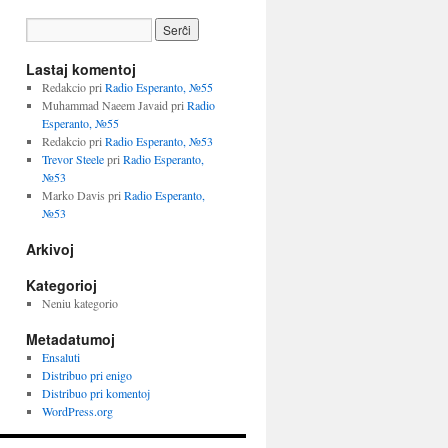
Lastaj komentoj
Redakcio
pri
Radio Esperanto, №55
Muhammad Naeem Javaid
pri
Radio
Esperanto, №55
Redakcio
pri
Radio Esperanto, №53
Trevor Steele
pri
Radio Esperanto,
№53
Marko Davis
pri
Radio Esperanto,
№53
Arkivoj
Kategorioj
Neniu kategorio
Metadatumoj
Ensaluti
Distribuo pri enigo
Distribuo pri komentoj
WordPress.org