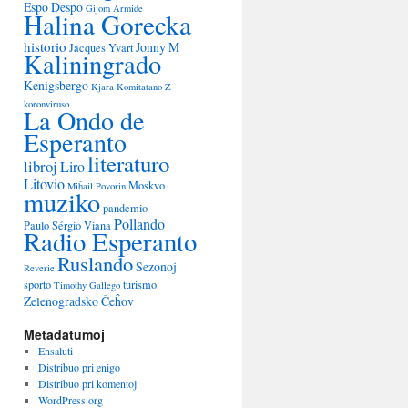
Espo Despo
Gijom Armide
Halina Gorecka
historio
Jonny M
Jacques Yvart
Kaliningrado
Kenigsbergo
Kjara
Komitatano Z
koronviruso
La Ondo de
Esperanto
literaturo
libroj
Liro
Litovio
Moskvo
Miĥail Povorin
muziko
pandemio
Pollando
Paulo Sérgio Viana
Radio Esperanto
Ruslando
Sezonoj
Reverie
sporto
turismo
Timothy Gallego
Zelenogradsko
Ĉeĥov
Metadatumoj
Ensaluti
Distribuo pri enigo
Distribuo pri komentoj
WordPress.org