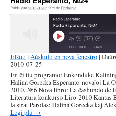
Radio Esperanto, №24
Publikigita
2010-07-25
fare de
Redakcio
Radio Esperanto
Radio Esperanto, №24
Play
1x
Mute/Unmute
Rewind
Fast
Episode
Episode
10
Forward
SUBSCRIBE
SHARE
Seconds
30
seconds
Elŝuti
|
Aŭskulti en nova fenestro
|
Daŭr
2010-07-25
SHARE
RSS FEED
En ĉi tiu programo: Enkonduke Kalining
LINK
Halina Gorecka Esperanto-novaĵoj La O
EMBED
2010, №6 Nova libro: La ĉashundo de l
Literatura konkurso Liro-2010 Kantas 
la strat Parolas: Halina Gorecka kaj A
Legi plu
→