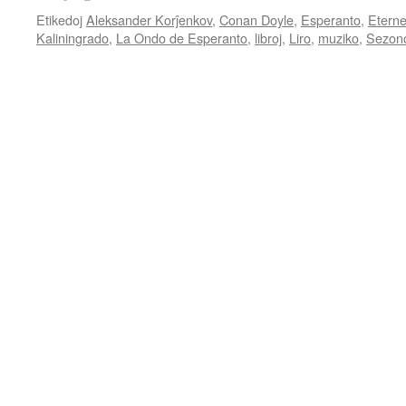
Etikedoj
Aleksander Korĵenkov
,
Conan Doyle
,
Esperanto
,
Etern
Kaliningrado
,
La Ondo de Esperanto
,
libroj
,
Liro
,
muziko
,
Sezon