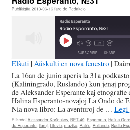
Radio Esperanto, №31
Publikigita
2013-06-16
fare de
Redakcio
Radio Esperanto
Radio Esperanto, №31
Play
1x
Mute/Unmute
Rewind
Fast
Episode
Episode
10
Forward
SUBSCRIBE
SHARE
Seconds
30
seconds
Elŝuti
|
Aŭskulti en nova fenestro
|
Daŭr
SHARE
La 16an de junio aperis la 31a podkast
RSS FEED
(Kaliningrado, Ruslando) kun jenaj pr
LINK
de Aleksander Esperante kaj etnografie
EMBED
Halina Esperanto-novaĵoj La Ondo de 
Nia nova libro: La aventuroj de …
Legi
Etikedoj
Aleksander Korĵenkov
,
BET-49
,
Esperanto
,
Halina Gor
de Esperanto
,
libroj
,
Litovio
,
muziko
,
Patric
,
Pollando
,
Radio Esp