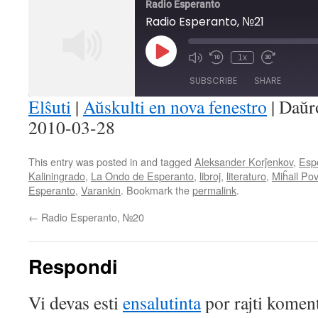
Radio Esperanto
Radio Esperanto, №21
Play
1x
Mute/Unmute
Rewind
Fast
Episode
Episode
10
Forward
SUBSCRIBE
SHARE
Seconds
30
seconds
Elŝuti
|
Aŭskulti en nova fenestro
|
Daŭr
2010-03-28
SHARE
RSS FEED
LINK
This entry was posted in and tagged
Aleksander Korĵenkov
,
Esp
Kaliningrado
,
La Ondo de Esperanto
,
libroj
,
literaturo
,
Miĥail Pov
EMBED
Esperanto
,
Varankin
. Bookmark the
permalink
.
←
Radio Esperanto, №20
Respondi
Vi devas esti
ensalutinta
por rajti koment