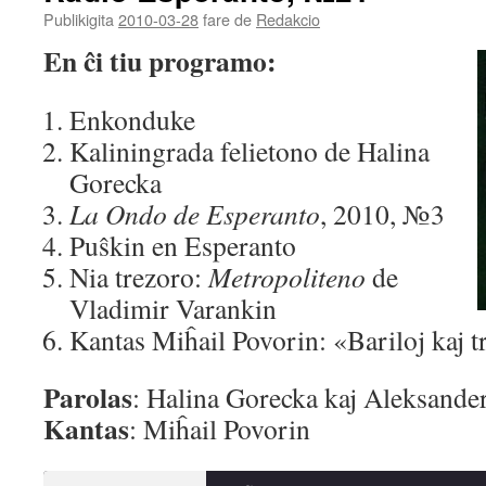
Publikigita
2010-03-28
fare de
Redakcio
En ĉi tiu programo:
Enkonduke
Kaliningrada felietono de Halina
Gorecka
La Ondo de Esperanto
, 2010, №3
Puŝkin en Esperanto
Nia trezoro:
Metropoliteno
de
Vladimir Varankin
Kantas Miĥail Povorin: «Bariloj kaj t
Parolas
: Halina Gorecka kaj Aleksande
Kantas
: Miĥail Povorin