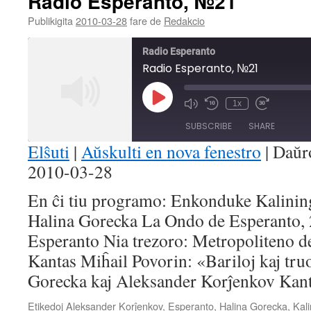
Radio Esperanto, №21
Publikigita
2010-03-28
fare de
Redakcio
Radio Esperanto
Radio Esperanto, №21
Play
1x
Mute/Unmute
Rewind
Fast
Episode
Episode
10
Forward
SUBSCRIBE
SHARE
Seconds
30
seconds
Elŝuti
|
Aŭskulti en nova fenestro
|
Daŭr
2010-03-28
SHARE
RSS FEED
En ĉi tiu programo: Enkonduke Kalining
LINK
Halina Gorecka La Ondo de Esperanto,
EMBED
Esperanto Nia trezoro: Metropoliteno d
Kantas Miĥail Povorin: «Bariloj kaj tru
Gorecka kaj Aleksander Korĵenkov Kant
Etikedoj
Aleksander Korĵenkov
,
Esperanto
,
Halina Gorecka
,
Kal