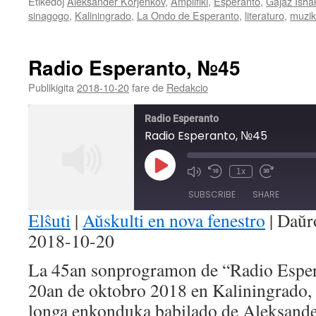
Etikedoj
Aleksander Korĵenkov
,
Amplifiki
,
Esperanto
,
Gajaz Isĥa
sinagogo
,
Kaliningrado
,
La Ondo de Esperanto
,
literaturo
,
muzi
Radio Esperanto, №45
Publikigita
2018-10-20
fare de
Redakcio
Radio Esperanto
Radio Esperanto, №45
Play
1x
Mute/Unmute
Rewind
Fast
Episode
Episode
10
Forward
SUBSCRIBE
SHARE
Seconds
30
seconds
Elŝuti
|
Aŭskulti en nova fenestro
|
Daŭr
2018-10-20
SHARE
RSS FEED
La 45an sonprogramon de “Radio Esperan
LINK
20an de oktobro 2018 en Kaliningrado
EMBED
longa enkonduka babilado de Aleksander