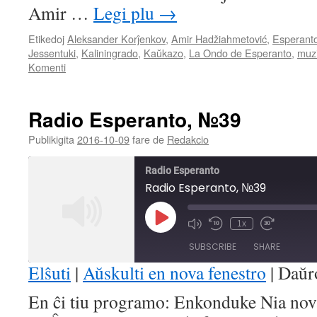
Amir …
Legi plu
→
Etikedoj
Aleksander Korĵenkov
,
Amir Hadžiahmetović
,
Esperant
Jessentuki
,
Kaliningrado
,
Kaŭkazo
,
La Ondo de Esperanto
,
muz
Komenti
Radio Esperanto, №39
Publikigita
2016-10-09
fare de
Redakcio
Radio Esperanto
Radio Esperanto, №39
Play
1x
Mute/Unmute
Rewind
Fast
Episode
Episode
10
Forward
SUBSCRIBE
SHARE
Seconds
30
seconds
Elŝuti
|
Aŭskulti en nova fenestro
|
Daŭr
SHARE
En ĉi tiu programo: Enkonduke Nia nov
RSS FEED