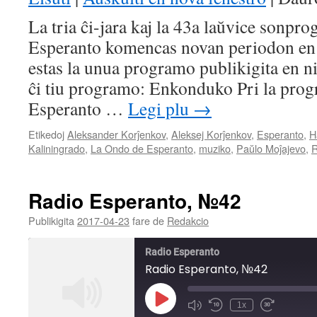
SHARE
La tria ĉi-jara kaj la 43a laŭvice sonpr
RSS FEED
Esperanto komencas novan periodon en 
LINK
estas la unua programo publikigita en ni
EMBED
ĉi tiu programo: Enkonduko Pri la pro
Esperanto …
Legi plu
→
Etikedoj
Aleksander Korĵenkov
,
Aleksej Korĵenkov
,
Esperanto
,
H
Kaliningrado
,
La Ondo de Esperanto
,
muziko
,
Paŭlo Moĵajevo
,
R
Radio Esperanto, №42
Publikigita
2017-04-23
fare de
Redakcio
Radio Esperanto
Radio Esperanto, №42
Play
1x
Mute/Unmute
Rewind
Fast
Episode