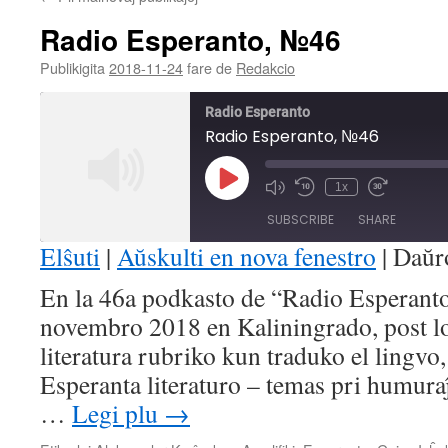
Radio Esperanto, №46
Publikigita
2018-11-24
fare de
Redakcio
Radio Esperanto
Radio Esperanto, №46
Play
1x
Mute/Unmute
Rewind
Fast
Episode
Episode
10
Forward
SUBSCRIBE
SHARE
Seconds
30
seconds
Elŝuti
|
Aŭskulti en nova fenestro
|
Daŭr
SHARE
En la 46a podkasto de “Radio Esperanto”
RSS FEED
novembro 2018 en Kaliningrado, post l
LINK
literatura rubriko kun traduko el lingvo,
EMBED
Esperanta literaturo – temas pri humuraĵ
…
Legi plu
→