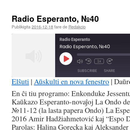
Radio Esperanto, №40
Publikigita
2016-12-18
fare de
Redakcio
Radio Esperanto
Radio Esperanto, №40
Play
1x
Mute/Unmute
Rewind
Fast
Episode
Episode
10
Forward
SUBSCRIBE
SHARE
Seconds
30
seconds
Elŝuti
|
Aŭskulti en nova fenestro
|
Daŭr
SHARE
En ĉi tiu programo: Enkonduke Jessent
RSS FEED
Kaŭkazo Esperanto-novaĵoj La Ondo de
LINK
№11-12 (la lasta papera Ondo) La Esper
EMBED
2016 Amir Hadžiahmetović kaj “Espo 
Parolas: Halina Gorecka kaj Aleksander