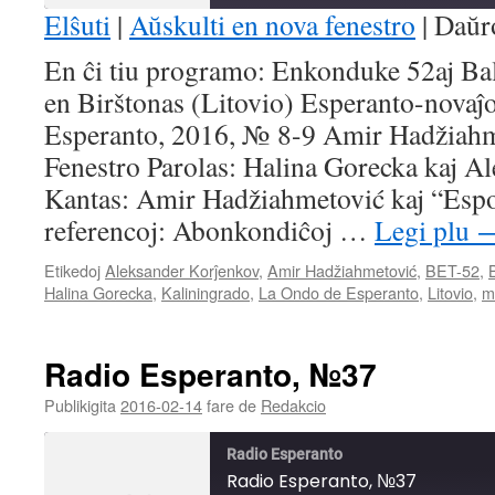
seconds
Elŝuti
|
Aŭskulti en nova fenestro
|
Daŭr
SHARE
En ĉi tiu programo: Enkonduke 52aj Bal
RSS FEED
en Birštonas (Litovio) Esperanto-novaĵ
LINK
Esperanto, 2016, № 8-9 Amir Hadžiah
EMBED
Fenestro Parolas: Halina Gorecka kaj A
Kantas: Amir Hadžiahmetović kaj “Espo
referencoj: Abonkondiĉoj …
Legi plu
Etikedoj
Aleksander Korĵenkov
,
Amir Hadžiahmetović
,
BET-52
,
Halina Gorecka
,
Kaliningrado
,
La Ondo de Esperanto
,
Litovio
,
m
Radio Esperanto, №37
Publikigita
2016-02-14
fare de
Redakcio
Radio Esperanto
Radio Esperanto, №37