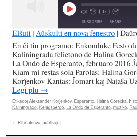
Play
1x
Mute/Unmute
Rewind
Fast
Episode
Episode
10
Forward
SUBSCRIBE
SHARE
Seconds
30
seconds
Elŝuti
|
Aŭskulti en nova fenestro
|
Daŭr
SHARE
En ĉi tiu programo: Enkonduke Festo de
RSS FEED
Kaliningrada felietono de Halina Gorec
LINK
La Ondo de Esperanto, februaro 2016 Ĵ
EMBED
Kiam mi restas sola Parolas: Halina Go
Korĵenkov Kantas: Ĵomart kaj Nataŝa Uz
Legi plu
→
Etikedoj
Aleksander Korĵenkov
,
Esperanto
,
Halina Gorecka
,
hist
Kaliningrado
,
Kenigsbergo
,
La Ondo de Esperanto
,
muziko
,
Rad
←
Pli malnovaj publikaĵoj