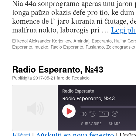
Nia 44a sonprogramo aperas unu jaron po
RSS FEED
longa paŭzo okazis ĉefe pro tio, ke dum l
LINK
komence de l’ jaro kuranta ni ĉiutage, de
EMBED
malfrua nokto, laboregis pri …
Legi pl
Etikedoj
Aleksander Korĵenkov
,
Amindaj
,
Esperanto
,
Halina Gor
Esperanto
,
muziko
,
Radio Esperanto
,
Ruslando
,
Zelenogradsko
Radio Esperanto, №43
Publikigita
2017-05-21
fare de
Redakcio
Radio Esperanto
Radio Esperanto, №43
Play
1x
Mute/Unmute
Rewind
Fast
Episode
Episode
10
Forward
SUBSCRIBE
SHARE
Seconds
30
seconds
Elŝuti
|
Aŭskulti en nova fenestro
|
Daŭr