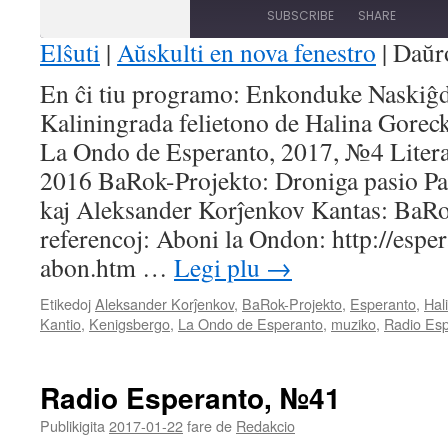
Episode
10
Forward
SUBSCRIBE
SHARE
Seconds
30
seconds
Elŝuti
|
Aŭskulti en nova fenestro
|
Daŭr
SHARE
En ĉi tiu programo: Enkonduke Naskiĝd
RSS FEED
Kaliningrada felietono de Halina Gorec
LINK
La Ondo de Esperanto, 2017, №4 Litera
EMBED
2016 BaRok-Projekto: Droniga pasio Pa
kaj Aleksander Korĵenkov Kantas: BaRo
referencoj: Aboni la Ondon: http://esp
abon.htm …
Legi plu
→
Etikedoj
Aleksander Korĵenkov
,
BaRok-Projekto
,
Esperanto
,
Hal
Kantio
,
Kenigsbergo
,
La Ondo de Esperanto
,
muziko
,
Radio Es
Radio Esperanto, №41
Publikigita
2017-01-22
fare de
Redakcio