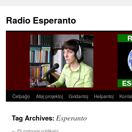
Radio Esperanto
Skip
Ĉefpaĝo
Aliaj projektoj
Gvidantoj
Helpantoj
Konta
to
Esperanto
Tag Archives:
content
←
Pli malnovaj publikaĵoj