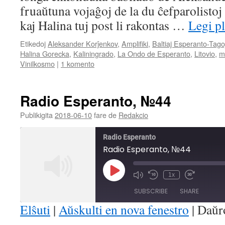
fruaŭtuna vojaĝoj de la du ĉefparolisto
kaj Halina tuj post li rakontas …
Legi p
Etikedoj
Aleksander Korĵenkov
,
Amplifiki
,
Baltiaj Esperanto-Tago
Halina Gorecka
,
Kaliningrado
,
La Ondo de Esperanto
,
Litovio
,
m
Vinilkosmo
|
1 komento
Radio Esperanto, №44
Publikigita
2018-06-10
fare de
Redakcio
Radio Esperanto
Radio Esperanto, №44
Play
1x
Mute/Unmute
Rewind
Fast
Episode
Episode
10
Forward
SUBSCRIBE
SHARE
Seconds
30
seconds
Elŝuti
|
Aŭskulti en nova fenestro
|
Daŭr
SHARE