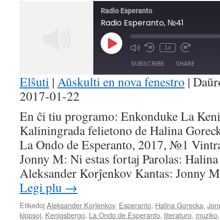
Radio Esperanto
Radio Esperanto, №41
Play
1x
Mute/Unmute
Rewind
Fast
Episode
Episode
10
Forward
SUBSCRIBE
SHARE
Seconds
30
seconds
Elŝuti
|
Aŭskulti en nova fenestro
|
Daŭr
2017-01-22
SHARE
RSS FEED
En ĉi tiu programo: Enkonduke La Keni
LINK
Kaliningrada felietono de Halina Gorec
EMBED
La Ondo de Esperanto, 2017, №1 Vintr
Jonny M: Ni estas fortaj Parolas: Halin
Aleksander Korĵenkov Kantas: Jonny M.
Legi plu
→
Etikedoj
Aleksander Korĵenkov
,
Esperanto
,
Halina Gorecka
,
Jon
klopsoj
,
Kenigsbergo
,
La Ondo de Esperanto
,
literaturo
,
muziko