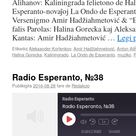
Aliĥanov: Kaliningrada felietono de Ha
LINK
Esperanto-novaĵoj La Ondo de Esperan
EMBED
Versenigmo Amir Hadžiahmetović & “
falis Parolas: Halina Gorecka kaj Alek
Kantas: Amir Hadžiahmetović …
Legi 
Etikedoj
Aleksander Korĵenkov
,
Amir Hadžiahmetović
,
Anton Ali
Halina Gorecka
,
Kaliningrado
,
La Ondo de Esperanto
,
muziko
,
R
Radio Esperanto, №38
Publikigita
2016-08-28
fare de
Redakcio
Radio Esperanto
Radio Esperanto, №38
Play
1x
Mute/Unmute
Rewind
Fast
Episode
Episode
10
Forward
SUBSCRIBE
SHARE
Seconds
30