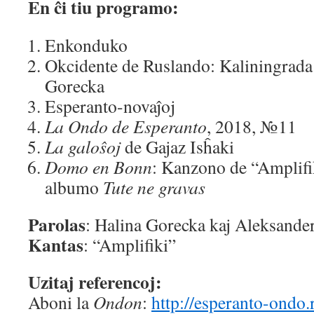
En ĉi tiu programo:
Enkonduko
Okcidente de Ruslando: Kaliningrada 
Gorecka
Esperanto-novaĵoj
La Ondo de Esperanto
, 2018, №11
La galoŝoj
de Gajaz Isĥaki
Domo en Bonn
: Kanzono de “Amplifik
albumo
Tute ne gravas
Parolas
: Halina Gorecka kaj Aleksande
Kantas
: “Amplifiki”
Uzitaj referencoj:
Aboni la
Ondon
:
http://esperanto-ondo