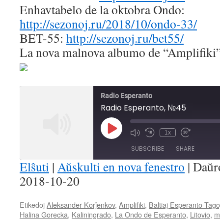
Enhavtabelo de la oktobra Ondo:
http://sezonoj.ru/2018/10/ondo-33/
BET-55:
http://sezonoj.ru/bet55/
La nova malnova albumo de “Amplifiki
Radio Esperanto
Radio Esperanto, №45
Play
1x
Mute/Unmute
Rewind
Fast
Episode
Episode
10
Forward
SUBSCRIBE
SHARE
Seconds
30
seconds
Elŝuti
|
Aŭskulti en nova fenestro
|
Daŭr
2018-10-20
SHARE
RSS FEED
LINK
Etikedoj
Aleksander Korĵenkov
,
Amplifiki
,
Baltiaj Esperanto-Tago
Halina Gorecka
,
Kaliningrado
,
La Ondo de Esperanto
,
Litovio
,
m