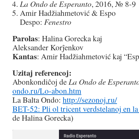
La Ondo de Esperanto
, 2016, № 8-9
Amir Hadžiahmetović & Espo
Despo:
Fenestro
Parolas
: Halina Gorecka kaj
Aleksander Korĵenkov
Kantas
: Amir Hadžiahmetović kaj “Es
Uzitaj referencoj:
Abonkondiĉoj de
La Ondo de Esperant
ondo.ru/Lo-abon.htm
La Balta Ondo:
http://sezonoj.ru/
BET-52: Pli ol tricent verdstelanoj en l
de Halina Gorecka)
Radio Esperanto