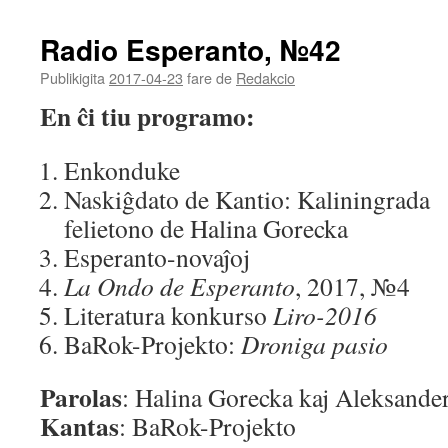
EMBED
Radio Esperanto, №42
Publikigita
2017-04-23
fare de
Redakcio
En ĉi tiu programo:
Enkonduke
Naskiĝdato de Kantio: Kaliningrada
felietono de Halina Gorecka
Esperanto-novaĵoj
La Ondo de Esperanto
, 2017, №4
Literatura konkurso
Liro-2016
BaRok-Projekto:
Droniga pasio
Parolas
: Halina Gorecka kaj Aleksande
Kantas
: BaRok-Projekto