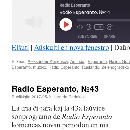
Radio Esperanto
Radio Esperanto, №44
Play
1x
Mute/Unmute
Rewind
Fast
Episode
Episode
10
Forward
SUBSCRIBE
SHARE
Seconds
30
seconds
Elŝuti
|
Aŭskulti en nova fenestro
|
Daŭr
SHARE
Etikedoj
Aleksander Korĵenkov
,
Amindaj
,
Esperanto
,
Halina Gor
RSS FEED
Esperanto
,
muziko
,
Radio Esperanto
,
Ruslando
,
Zelenogradsko
LINK
EMBED
Radio Esperanto, №43
Publikigita
2017-05-21
fare de
Redakcio
La tria ĉi-jara kaj la 43a laŭvice
sonprogramo de
Radio Esperanto
komencas novan periodon en nia