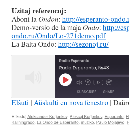
Uzitaj referencoj:
Aboni la
Ondon
:
http://esperanto-ondo
Demo-versio de la maja
Ondo
:
http://es
ondo.ru/Ondo/Lo-271demo.pdf
La Balta Ondo:
http://sezonoj.ru/
Radio Esperanto
Radio Esperanto, №43
Play
1x
Mute/Unmute
Rewind
Fast
Episode
Episode
10
Forward
SUBSCRIBE
SHARE
Seconds
30
seconds
Elŝuti
|
Aŭskulti en nova fenestro
|
Daŭr
SHARE
Etikedoj
Aleksander Korĵenkov
,
Aleksej Korĵenkov
,
Esperanto
,
H
RSS FEED
Kaliningrado
,
La Ondo de Esperanto
,
muziko
,
Paŭlo Moĵajevo
,
R
LINK