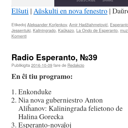
SUBSCRIBE
SHARE
Seconds
30
seconds
Elŝuti
|
Aŭskulti en nova fenestro
|
Daŭr
SHARE
Etikedoj
Aleksander Korĵenkov
,
Amir Hadžiahmetović
,
Esperant
RSS FEED
Jessentuki
,
Kaliningrado
,
Kaŭkazo
,
La Ondo de Esperanto
,
muz
LINK
Komenti
EMBED
Radio Esperanto, №39
Publikigita
2016-10-09
fare de
Redakcio
En ĉi tiu programo:
Enkonduke
Nia nova guberniestro Anton
Aliĥanov: Kaliningrada felietono de
Halina Gorecka
Esperanto-novaĵoj