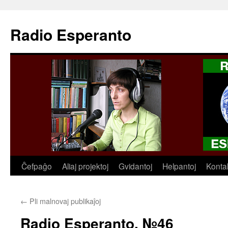
Radio Esperanto
Skip
Ĉefpaĝo
Aliaj projektoj
Gvidantoj
Helpantoj
Konta
to
←
Pli malnovaj publikaĵoj
content
Radio Esperanto, №46