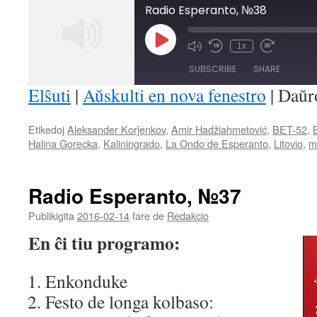
Radio Esperanto, №38
Play
1x
Mute/Unmute
Rewind
Fast
Episode
Episode
10
Forward
SUBSCRIBE
SHARE
Seconds
30
seconds
Elŝuti
|
Aŭskulti en nova fenestro
|
Daŭr
SHARE
Etikedoj
Aleksander Korĵenkov
,
Amir Hadžiahmetović
,
BET-52
,
RSS FEED
Halina Gorecka
,
Kaliningrado
,
La Ondo de Esperanto
,
Litovio
,
m
LINK
EMBED
Radio Esperanto, №37
Publikigita
2016-02-14
fare de
Redakcio
En ĉi tiu programo:
Enkonduke
Festo de longa kolbaso: