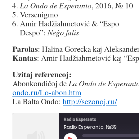
La Ondo de Esperanto
, 2016, № 10
Versenigmo
Amir Hadžiahmetović & “Espo
Despo”:
Neĝo falis
Parolas
: Halina Gorecka kaj Aleksande
Kantas
: Amir Hadžiahmetović kaj “Es
Uzitaj referencoj:
Abonkondiĉoj de
La Ondo de Esperant
ondo.ru/Lo-abon.htm
La Balta Ondo:
http://sezonoj.ru/
Radio Esperanto
Radio Esperanto, №39