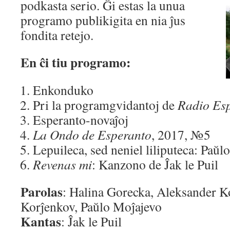
podkasta serio. Ĝi estas la unua
programo publikigita en nia ĵus
fondita retejo.
En ĉi tiu programo:
Enkonduko
Pri la programgvidantoj de
Radio Es
Esperanto-novaĵoj
La Ondo de Esperanto
, 2017, №5
Lepuileca, sed neniel liliputeca: Paŭ
Revenas mi
: Kanzono de Ĵak le Puil
Parolas
: Halina Gorecka, Aleksander K
Korĵenkov, Paŭlo Moĵajevo
Kantas
: Ĵak le Puil