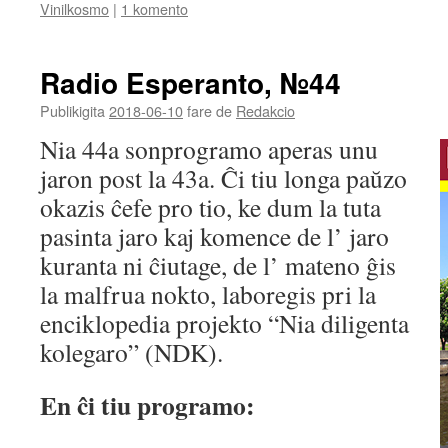
EMBED
Vinilkosmo
|
1 komento
Radio Esperanto, №44
Publikigita
2018-06-10
fare de
Redakcio
Nia 44a sonprogramo aperas unu
jaron post la 43a. Ĉi tiu longa paŭzo
okazis ĉefe pro tio, ke dum la tuta
pasinta jaro kaj komence de l’ jaro
kuranta ni ĉiutage, de l’ mateno ĝis
la malfrua nokto, laboregis pri la
enciklopedia projekto “Nia diligenta
kolegaro” (NDK).
En ĉi tiu programo: