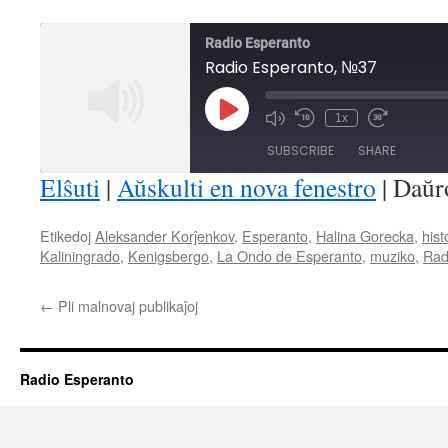
Radio Esperanto
Radio Esperanto, №37
Play
1x
Mute/Unmute
Rewind
Fast
Episode
Episode
10
Forward
SUBSCRIBE
SHARE
Seconds
30
seconds
Elŝuti
|
Aŭskulti en nova fenestro
|
Daŭr
SHARE
Etikedoj
Aleksander Korĵenkov
,
Esperanto
,
Halina Gorecka
,
hist
RSS FEED
Kaliningrado
,
Kenigsbergo
,
La Ondo de Esperanto
,
muziko
,
Rad
LINK
EMBED
←
Pli malnovaj publikaĵoj
Radio Esperanto