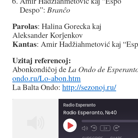
Amir Hadžiahmetović kaj “Espo
Despo”:
Branĉo
Parolas
: Halina Gorecka kaj
Aleksander Korĵenkov
Kantas
: Amir Hadžiahmetović kaj “Es
Uzitaj referencoj:
Abonkondiĉoj de
La Ondo de Esperant
ondo.ru/Lo-abon.htm
La Balta Ondo:
http://sezonoj.ru/
Radio Esperanto
Radio Esperanto, №40
Play
1x
Mute/Unmute
Rewind
Fast
Episode
Episode
10
Forward