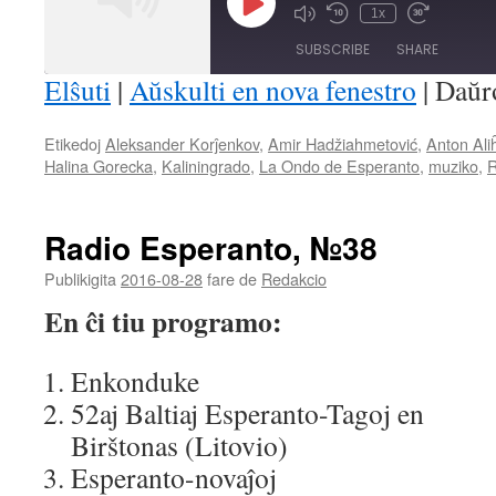
Play
1x
Mute/Unmute
Rewind
Fast
Episode
Episode
10
Forward
SUBSCRIBE
SHARE
Seconds
30
seconds
Elŝuti
|
Aŭskulti en nova fenestro
|
Daŭr
SHARE
Etikedoj
Aleksander Korĵenkov
,
Amir Hadžiahmetović
,
Anton Ali
RSS FEED
Halina Gorecka
,
Kaliningrado
,
La Ondo de Esperanto
,
muziko
,
R
LINK
EMBED
Radio Esperanto, №38
Publikigita
2016-08-28
fare de
Redakcio
En ĉi tiu programo:
Enkonduke
52aj Baltiaj Esperanto-Tagoj en
Birštonas (Litovio)
Esperanto-novaĵoj