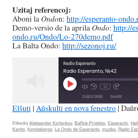
Uzitaj referencoj:
Aboni la
Ondo
n:
http://esperanto-ondo
Demo-versio de la aprila
Ondo
:
http://e
ondo.ru/Ondo/Lo-270demo.pdf
La Balta Ondo:
http://sezonoj.ru/
Radio Esperanto
Radio Esperanto, №42
Play
1x
Mute/Unmute
Rewind
Fast
Episode
Episode
10
Forward
SUBSCRIBE
SHARE
Seconds
30
seconds
Elŝuti
|
Aŭskulti en nova fenestro
|
Daŭr
SHARE
Etikedoj
Aleksander Korĵenkov
,
BaRok-Projekto
,
Esperanto
,
Hal
RSS FEED
Kantio
,
Kenigsbergo
,
La Ondo de Esperanto
,
muziko
,
Radio Es
LINK