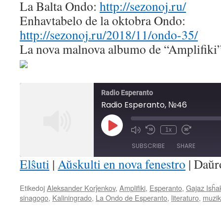
La Balta Ondo:
http://sezonoj.ru/
Enhavtabelo de la oktobra Ondo:
http://sezonoj.ru/2018/11/ondo-35/
La nova malnova albumo de “Amplifiki
Radio Esperanto
Radio Esperanto, №46
Play
1x
Mute/Unmute
Rewind
Fast
Episode
Episode
10
Forward
SUBSCRIBE
SHARE
Seconds
30
seconds
Elŝuti
|
Aŭskulti en nova fenestro
|
Daŭr
SHARE
Etikedoj
Aleksander Korĵenkov
,
Amplifiki
,
Esperanto
,
Gajaz Isĥa
RSS FEED
sinagogo
,
Kaliningrado
,
La Ondo de Esperanto
,
literaturo
,
muzi
LINK
EMBED