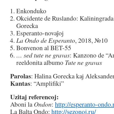
Enkonduko
Okcidente de Ruslando: Kaliningrada 
Gorecka
Esperanto-novaĵoj
La Ondo de Esperanto
, 2018, №10
Bonvenon al BET-55
… sed tute ne gravas
: Kanzono de “Amp
reeldonita albumo
Tute ne gravas
Parolas
: Halina Gorecka kaj Aleksande
Kantas
: “Amplifiki”
Uzitaj referencoj:
Aboni la
Ondon
:
http://esperanto-ondo
La Balta Ondo:
http://sezonoj.ru/