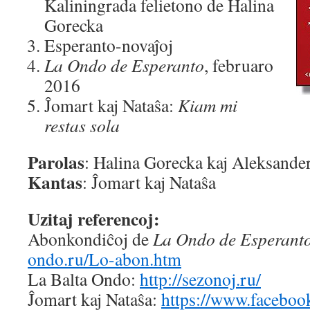
Kaliningrada felietono de Halina
Gorecka
Esperanto-novaĵoj
La Ondo de Esperanto
, februaro
2016
Ĵomart kaj Nataŝa:
Kiam mi
restas sola
Parolas
: Halina Gorecka kaj Aleksande
Kantas
: Ĵomart kaj Nataŝa
Uzitaj referencoj:
Abonkondiĉoj de
La Ondo de Esperant
ondo.ru/Lo-abon.htm
La Balta Ondo:
http://sezonoj.ru/
Ĵomart kaj Nataŝa:
https://www.facebo